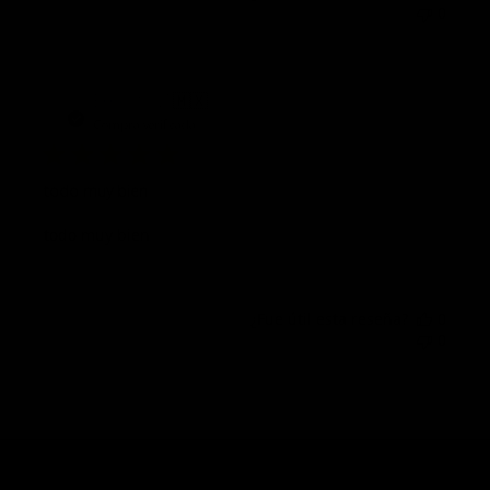
0
Fech
Ernesto Z.
🇲🇽
12/10/22
de
Compra verificada
publi
todo muy bien
todo muy bien
¿Fue útil esta reseña?
0
0