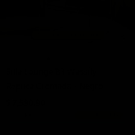
Entrega de 8 a 10 días hábiles
📦
Silla Lounge B3 Wassily
Réplica Cromada - Negro
$ 7,590.90
3 meses de $
2,530.30
Precio original:
$ 9,999.00
Ahorras:
$ 2,408.10
(25%)
10% Adicional Pagando Por Transferencia →
$ 6,831.81