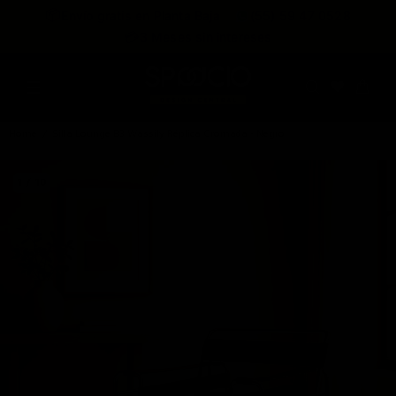
expira en
📦
Envío gratis en Planta Baja
(55) 59 47 0528
:
:
:
--
--
--
--
💳
3 Meses sin intereses
DÍAS
HRS
MINS
SEGS
Home
Silla Lounge B3 Wassily Réplica Cromada - Negro
1 / 10