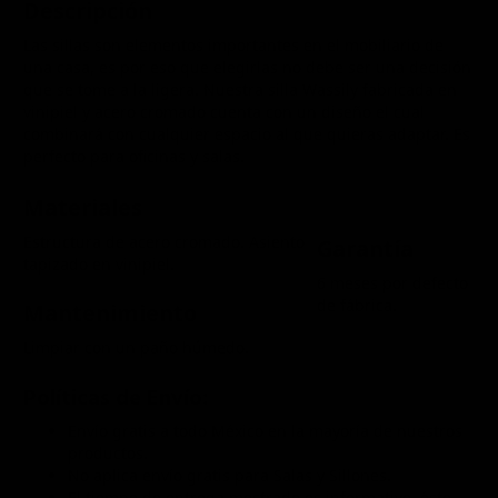
Descripción
Las sillas son elementos importantes en el mobiliario de
una casa, es por eso que elegirlas no debe ser una decisión
que se tome a la ligera. Nuestra silla Wassily fabricada en
vinipiel y acero cromado cuenta con un diseño el cual
combinará con cualquier
espacio
al que quieras adaptar. Es
perfecto para oficinas y salas.
Materiales
Estructura de acero cromado. Asiento
Garantía
tapizado en vinipiel.
6 meses por defecto
de fábrica.
Mantenimiento
Limpiar con un paño húmedo.
Políticas de Envío:
Envío gratis a todo México en la mayoría de nuestros
productos.
No aplica envío gratis para Salas y Sillones.
El tiempo de entrega mostrado es informativo, éste