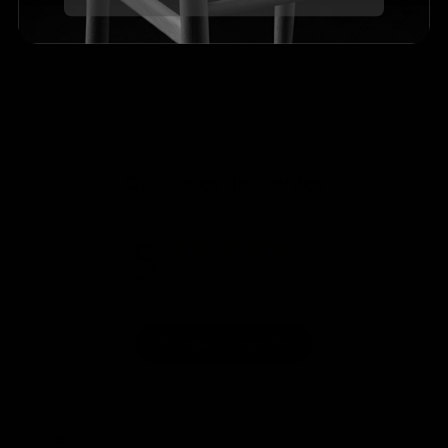
OPINIONES
P&R
Opiniones
Opiniones de clientes
5
Basado en 5 opiniones
Escribe una opinión
Filtros