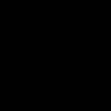
Fech
Pablo E.
🇲🇽
01/07/25
de
Compra verificada
publi
Bonitas y comodas
al prinicpio pense que no llegarioan pero llegaorn
muy bien empacadas comodas y muy bonitas sitio
reocmendado
¿Fue útil esta reseña?
0
0
Fech
Virginia S.
🇲🇽
08/08/23