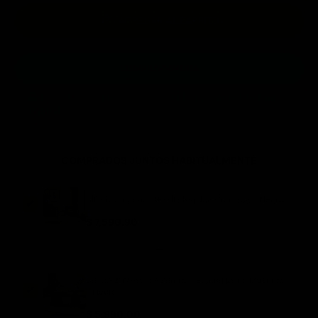
AGREGAR AL CARRITO
COMPRAR AHORA
Todas tus compras están protegidas por
Mercado Pago
y
PayPal
.
COMPRADOS JUNTOS HABITUALMENTE
Silla Lounge B3 Wassily Réplica Cromada - Negro
$ 7,590.90
+
Set de 2: Mesa de Centro + Lateral Estilo Mushroom
- Negro
$ 5,990.00