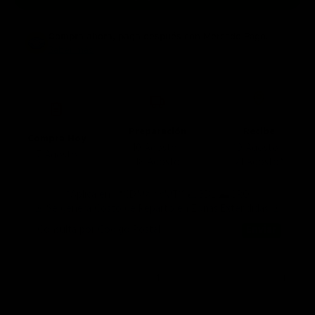
Compra ahora, paga después
con Mercado Pago.
Saber más
Preparación
Recibe
Compra Hoy
10 Agosto -
19 Agosto -
7 Agosto
18 Agosto
21 Agosto*
*Aplica en 📍CDMX 🤠MTY 🌮GDL ⛰️QRO
🚨 Se genera Costo de Reparto en Zonas Extendidas 🚨
Consulta por Código Postal