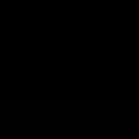
(55) 59 47 0528
INFORMACIÓN
AYUDA AL CLIENTE
SIGUENOS
© SPAACIO Design Central 2025. Todos los derechos
reservados