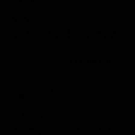
de
Compra verificada
publi
Bellísimas
Excelente calidad y excelente servicio, llegaron súper
rápido y siempre me estuvieron avisando de todo!!!
¿Fue útil esta reseña?
0
0
Fech
Santiago F.
🇲🇽
02/10/23
de
Compra verificada
publi
Satisfacción total
Calidad en producto , seguimiento a la compra y
puntualidad en el envío