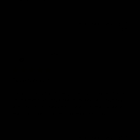
¿Fue útil esta reseña?
1
0
Fech
Enrique G.
🇲🇽
01/10/23
de
Compra verificada
publi
Excelente producto
Estoy cierto que hice una gran adquisición, la relación
costo beneficio es muy alta, lo compraría de nuevo y
además con un gran servicio y seguimiento hasta la
entrega del producto en la puerta de mi casa
¿Fue útil esta reseña?
1