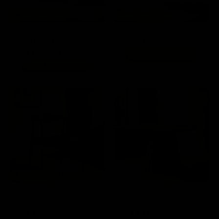
🔥 Envío Express 📦
🔥 Envío Express 📦
Set de 2: Mesa de Centro +
Sillón Réplica Barcelona - Negro
Lateral Estilo Mushroom - Ivory
$ 9,990.00
$ 14,990.00
$ 5,990.00
📦
$ 15,198.00
De 3 a 5 días hábiles
📦
De 3 a 5 días hábiles
29%
63%
🎄Llega antes de Navidad🎅🏻
Silla de Comedor Réplica The
Mesa de Comedor Redonda
Chair - Nogal
Nórdica - 5 Pax
$ 4,990.00
$ 6,590.00
$ 6,990.00
$ 17,999.00