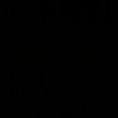
🔥 PREVENTA 🔥
Set de 4 Sillas de Comedor
Silla de Exterior Tizon - Beige
Velvet - Esmeralda
$ 2,460.90
$ 7,999.00
$ 4,990.00
📦
$ 13,996.00
De 8 a 10 días hábiles
📦
Hasta 49 días hábiles
64%
45%
🔥 PREVENTA 🔥