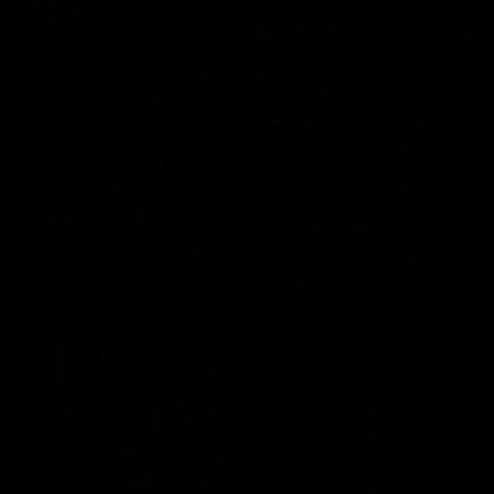
🔥 Envío Express 📦
🔥 PREVENTA 🔥
Silla de Comedor Madera
Set de 2 Sillones de Jardín +
Tapizada en Tela Vega
Loveseat + Mesa de Centro
Balandra
$ 3,990.00
$ 12,990.00
$ 15,990.00
📦
De 3 a 5 días hábiles
$ 39,990.00
📦
Hasta 34 días hábiles
43%
61%