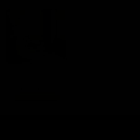
24%
Silla Lounge B3 Wassily Réplica
Cromada - Cafe
$ 7,590.90
$ 9,999.00
📦
De 8 a 10 días hábiles