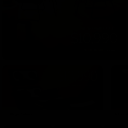
Lounge Eames
Sillas