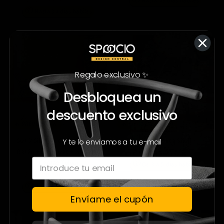
$ 12,900.00
Hasta 49 días hábiles
📦
Hasta 34 días hábiles
45%
53%
Regalo exclusivo ✨
Desbloquea un
descuento exclusivo
🔥 PREVENTA 🔥
🔥 Envío Express 📦
Set 2 Sillones de Exterior de
Silla Réplica Shell
Y te lo enviamos a tu e-mail
Ratán + Loveseat + Mesa de
$ 6,990.00
$ 14,999.00
Centro Tulum
📦
De 3 a 5 días hábiles
$ 10,990.00
$ 19,990.00
📦
Hasta 34 días hábiles
Envíame el cupón
64%
57%