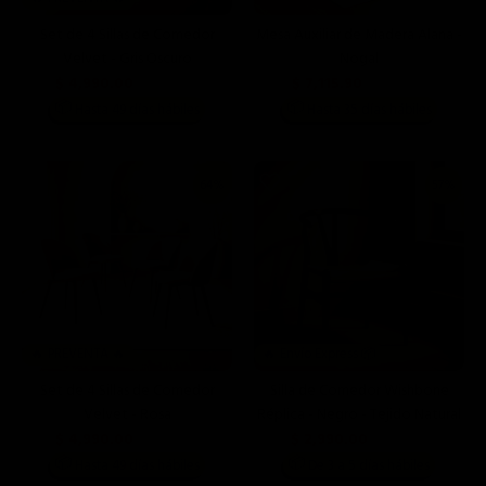
Set de 4 Sillas de Comedor
Mesa Auxiliar de Madera Alana -
Velvet - Gris Oscuro
Nogal
$ 4,990.00
$ 7,115.90
$ 13,996.00
$ 12,999.00
📦
📦
Hasta 49 días hábiles
Hasta 35 días hábiles
64%
57%
🔥 PREVENTA 🔥
🔥 Envío Express 📦
Set de 4 Sillas de Comedor
Silla de Comedor Wishbone
Velvet - Rosa
Réplica - Negro - Tejido Natural
$ 4,990.00
$ 2,990.00
$ 13,996.00
$ 6,990.00
📦
📦
Hasta 49 días hábiles
De 3 a 5 días hábiles