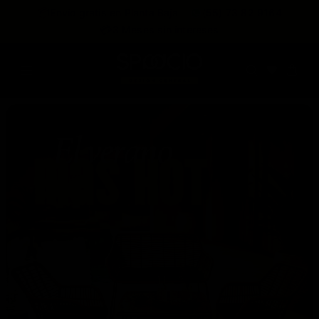
expira en
📦
Envío gratis en Planta Baja
(55) 73 82 9164
:
:
:
--
--
--
--
💳
3 Meses sin intereses
DÍAS
HRS
MINS
SEGS