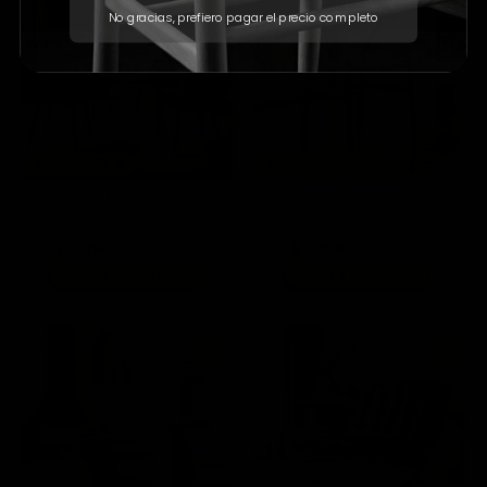
No gracias, prefiero pagar el precio completo
🔥 PREVENTA 🔥
🔥 Envío Express 📦
Set de 4 Sillas de Comedor
Silla de Comedor Wishbone
Velvet - Negro
Réplica - Nogal
$ 4,990.00
$ 2,990.00
$ 13,996.00
$ 6,990.00
📦
📦
Hasta 49 días hábiles
De 3 a 5 días hábiles
61%
33%