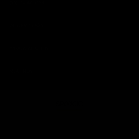
(55) 73 82 9164
INFORMACIÓN
AYUDA AL CLIENTE
SIGUENOS
© SPAACIO Design Central 2025. Todos los derechos
reservados