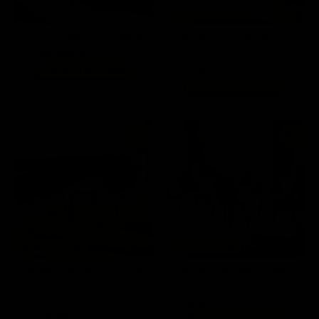
🔥 Envío Express 📦
Sillón Lounge Estilo Wegner
Set de 2: Mesa de Centro +
Lateral Estilo Mushroom - Negro
$ 5,690.90
$ 9,990.00
$ 5,990.00
📦
De 6 a 8 días hábiles
$ 15,198.00
📦
De 3 a 5 días hábiles
54%
64%
🔥 PREVENTA 🔥
🔥 PREVENTA 🔥
Set de 2 Sillas de Exterior de
Set de 4 Sillas de Comedor
Ratán Zicatela + 1 Mesa de
Velvet - Taupe Claro
Centro
$ 4,990.00
$ 13,996.00
$ 5,990.00
📦