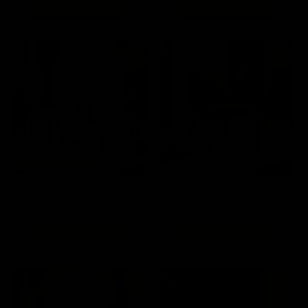
📦
📦
Hasta 93 días hábiles
De 9 a 12 días hábiles
80%
53%
🔥 Envío Express 📦
Set de 4 Sillas de Comedor
Silla de Exterior Ulanni con Cojin
Tapizada Vera
- Taupe
$ 7,990.00
$ 3,315.90
$ 39,960.00
$ 6,990.00
📦
📦
De 3 a 5 días hábiles
De 8 a 10 días hábiles
64%
69%