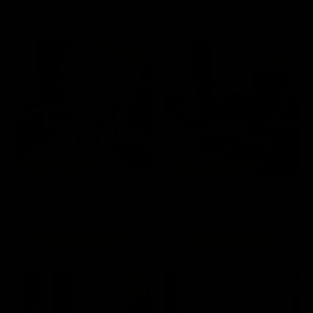
Aquí te presentamos las piezas favoritas de todo México 🇲🇽
57%
45%
🔥 Envío Express 📦
🔥 ÚLTIMAS PIEZAS 📣
Silla de Comedor Wishbone
Silla Lounge Eames + Ottoman
Réplica Natural
Réplica - Piel Genuina Negro
$ 2,990.00
$ 18,990.00
$ 6,990.00
$ 34,580.00
📦
📦
De 3 a 5 días hábiles
De 3 a 5 días hábiles
69%
60%