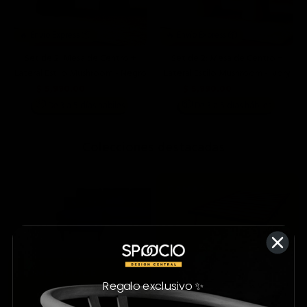
🔥 Envío Express 📦
🔥 Envío Express 📦
Set de 2: Mesa de Centro +
Set de 2: Mesa de Centro +
Lateral Estilo Mushroom - Negro
Lateral Estilo Mushroom - Ivory
$ 5,990.00
$ 5,990.00
$ 15,198.00
$ 15,198.00
📦
📦
De 3 a 5 días hábiles
De 3 a 5 días hábiles
;
Colecciones destacadas
Regalo exclusivo ✨