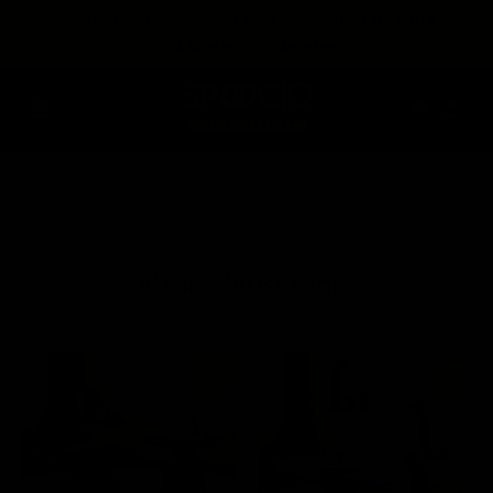
expira en
📦
Envío gratis en Planta Baja
(55) 73 82 9164
:
:
:
--
--
--
--
💳
3 Meses sin intereses
DÍAS
HRS
MINS
SEGS
Home
Mesas mushroom
Mesas Mushroom
61%
61%