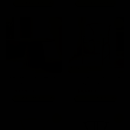
📦
📦
De 3 a 5 días hábiles
De 3 a 5 días hábiles
63%
35%
✈️ Envío Express 📦
Mesa de Comedor Redonda
Banco De Cocina Wishbone
Nórdica - 5 Pax
Réplica - Natural
$ 6,590.00
$ 6,490.00
$ 17,999.00
$ 9,999.00
📦
📦
De 9 a 12 días hábiles
De 8 a 10 días hábiles
63%
66%