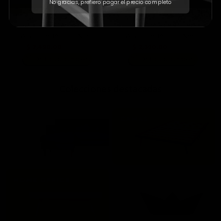
No gracias, prefiero pagar el precio completo
🚨 OUTLET 🚨
🔥 Envío Express 📦
OUTLET: Silla de Comedor
OUTLET: Silla de Comedor
Wishbone Réplica - Nogal
Wishbone Réplica - Negro
$ 2,490.00
$ 2,390.00
$ 6,990.00
$ 6,990.00
📦
📦
De 3 a 5 días hábiles
De 3 a 5 días hábiles
;
Colecciones destacadas