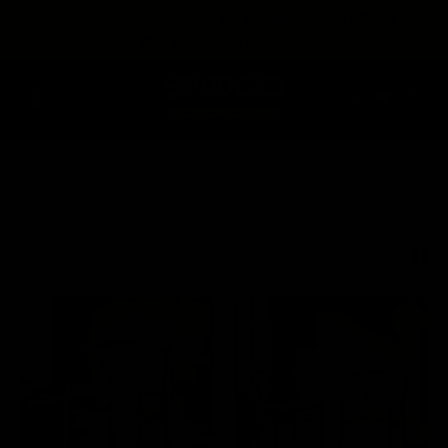
expira en
📦
Envío gratis en Planta Baja
(55) 59 47 0528
:
:
:
--
--
--
--
💳
3 Meses sin intereses
DÍAS
HRS
MINS
SEGS
Home
Sillas wishbone
FILTRAR
57%
58%