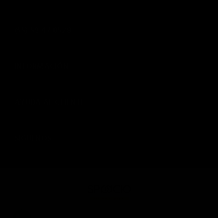
(55) 59 47 0528
INFORMACIÓN
AYUDA AL CLIENTE
SIGUENOS
© SPAACIO Design Central 2025. Todos los derechos