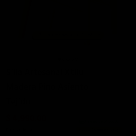
📦
Entrega hasta 50 días hábiles
Silla Artesanal Xtilu
Madera Pino Asiento
Tejido
$ 4,990.00
3 meses de $
1,663.33
Precio original:
$ 9,999.00
Ahorras:
$ 5,009.00
(51%)