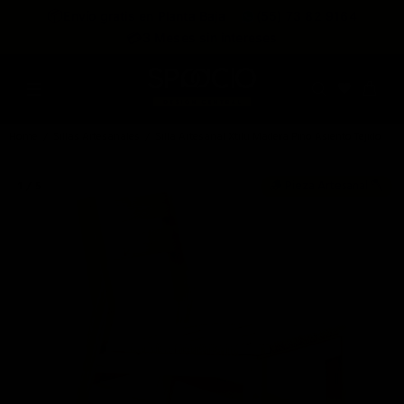
expira en
📦
Envío gratis en Planta Baja
(55) 73 82 9164
:
:
:
--
--
--
--
💳
3 Meses sin intereses
DÍAS
HRS
MINS
SEGS
Home
Sillas Artesanales
Silla Artesanal Xtilu Madera Pino Asiento Tejido
🪵 Pieza Artesanal 🪓
1 / 5