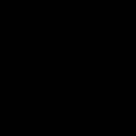
10% Adicional Pagando Por Transferencia →
$ 4,491.00
Compra ahora, paga después
con Mercado Pago.
Saber más
Fabricación
Recibe
Compra Hoy
7 Agosto - 12
13 Octubre -
6 Agosto
Octubre
16 Octubre*
*Aplica en 📍CDMX 🤠MTY 🌮GDL ⛰️QRO
🚨 Se genera Costo de Reparto en Zonas Extendidas 🚨
Consulta por Código Postal