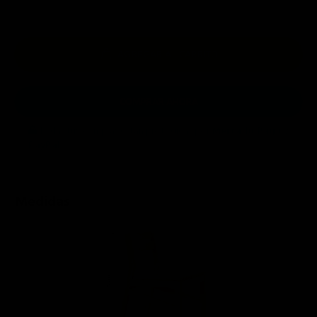
AGREGAR AL CARRITO
COMPRAR AHORA
Todas tus compras están protegidas por
Mercado Pago
y
PayPal
.
Medidas