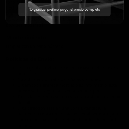
30 días naturales
tono natural. Tejido de hilo de palma
por defecto de
hecho a mano.
No gracias, prefiero pagar el precio completo
fábrica.
Madera certificada por FSC (Forest
Stewardship Council) para la tala de
bosques moderada.
Mantenimiento
Limpiar con un paño húmedo.
Políticas de Envío:
Envío gratis a todo México en la mayoría de nuestros
productos.
No aplica envío gratis para Salas y Sillones.
El tiempo de entrega mostrado es informativo, éste
puede variar según la colonia o municipio.
Todas las entregas se realizan en planta baja y en pie
de calle.
Si tu dirección está en una Zona Extendida, la
paquetería cobra una cuota adicional por entrega. Te
llamaremos para cotizar el monto antes de enviar tu
pedido.