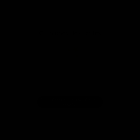
Opiniones de clientes
¡Estamos buscando estrellas!
Compártenos tu opinión
Sé el primero en escribir una
reseña!