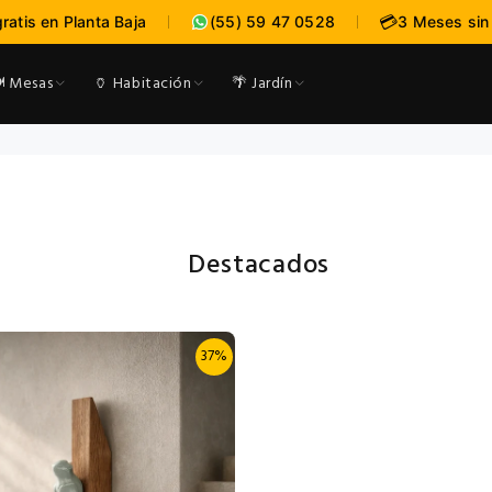
:
:
--
--
-
💳
gratis en Planta Baja
(55) 59 47 0528
3 Meses sin
expira en
DÍAS
HRS
MI
️ Mesas
🏺 Habitación
🌴 Jardín
Destacados
37%