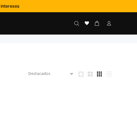
:
-
--
 intereses
NS
SEGS