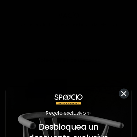
VACÍO
No hay productos que coincidan con la selección.
;
Colecciones destacadas
Regalo exclusivo ✨
Desbloquea un