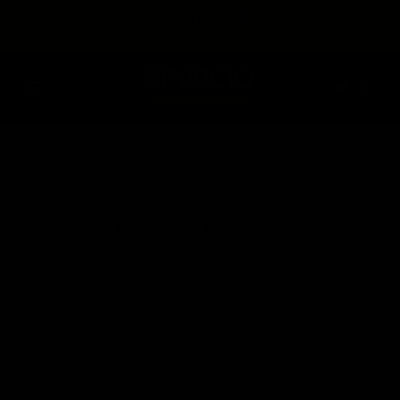
expira en
📦
Envío gratis en Planta Baja
(55) 73 82 9164
:
:
:
--
--
--
--
💳
3 Meses sin intereses
DÍAS
HRS
MINS
SEGS
Home
Depa de Solter@
Depa de Solter@