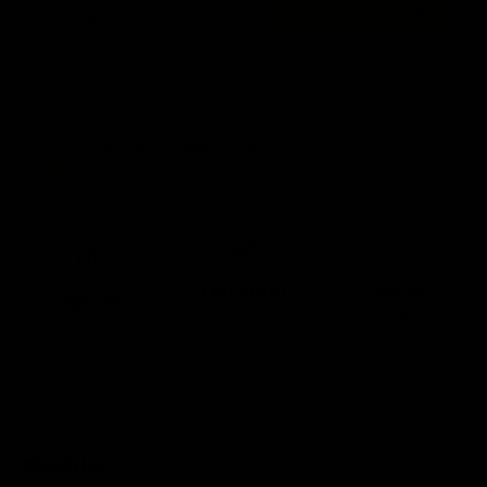
Precio original:
$ 32,999.00
Ahorras:
$ 15,009.00
(46%)
10% Adicional Pagando Por Transferencia →
$ 16,191.00
Compra ahora, paga después
con Mercado Pago.
Saber más
Fabricación
Recibe
Compra Hoy
11 Agosto - 7
8 Octubre -
10 Agosto
Octubre
13 Octubre*
Medidas