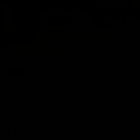
📦
Entrega hasta 45 días hábiles
Agotado
Sala Modular 3 Cuerpos
Ortega Piel Ecologica -
Gris Oscuro
$ 17,990.00
3 meses de $
5,996.67