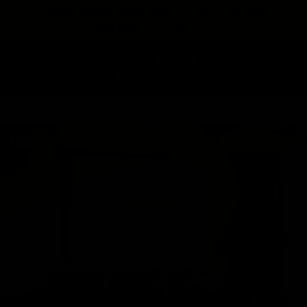
expira en
📦
Envío gratis en Planta Baja
(55) 73 82 9164
:
:
:
--
--
--
--
💳
3 Meses sin intereses
DÍAS
HRS
MINS
SEGS
Home
Sala Modular 3 Cuerpos Ortega Piel Ecologica - Gris Oscuro
Exclusivo CDMX
1 / 4