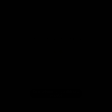
P&R
Opiniones
Opiniones de clientes
¡Estamos buscando estrellas!
Compártenos tu opinión
Sé el primero en escribir una
reseña!