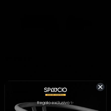
Descripción
Con la sala Modular Ortega podrás obtener un espacio
lleno de comodidad. Su diseño amplio dará un plus en la
decoración de tu sala. Elígela en el color que más te guste.
¡Te encantará!
Materiales
Casco de madera de pino. Patas de
Regalo exclusivo ✨
madera tono nogal.
Piel Ecologica
(Mezcla de piel con resina y textil).