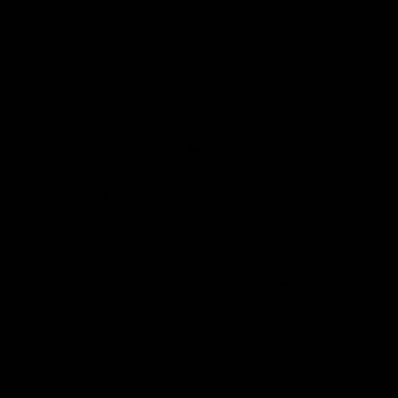
Compra ahora, paga después
con Mercado Pago.
Saber más
Recibe
Fabricación
21
Compra Hoy
6 Agosto - 18
Septiembre -
5 Agosto
Septiembre
24
Septiembre*
*Aplica en 📍CDMX 🤠MTY 🌮GDL ⛰️QRO
🚨 Se genera Costo de Reparto en Zonas Extendidas 🚨
Consulta por Código Postal