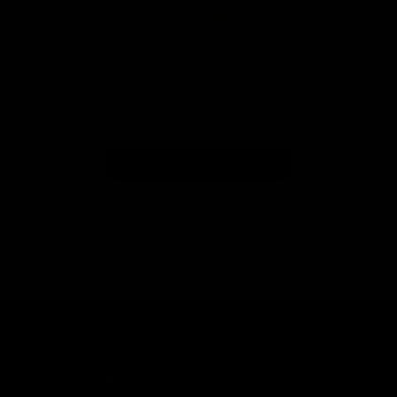
¡Estamos buscando estrellas!
Compártenos tu opinión
Sé el primero en escribir una
reseña!
(55) 73 82 9164