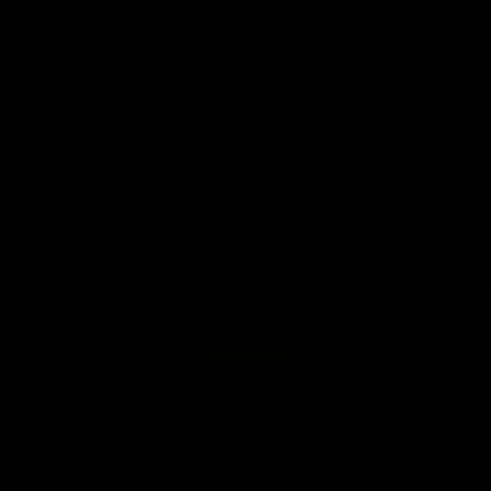
INFORMACIÓN
AYUDA AL CLIENTE
SIGUENOS
© SPAACIO Design Central 2025. Todos los derechos
reservados