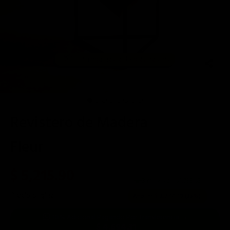
📦
Entrega hasta 35 días hábiles
Revistero de Madera
Fleur
$ 5,215.90
3 meses de $
1,738.63
Precio original:
$ 7,990.00
Ahorras:
$ 2,774.10
(35%)
10% Adicional Pagando Por Transferencia →
$ 4,694.31