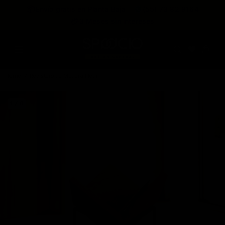
expira en
📦
Envío gratis en Planta Baja
(55) 73 82 9164
:
:
:
--
--
--
--
💳
3 Meses sin intereses
DÍAS
HRS
MINS
SEGS
Home
Revistero de Madera Fleur
1 / 8