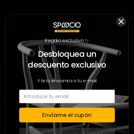
Descripción
Agrega estilo a tus espacios con este bonito revistero de
Regalo exclusivo ✨
diseño sutil e innovador. Es perfecto para mantener en
Desbloquea un
orden tus revistas y al alcance de tu mano en todo
momento, no lo pienses más y agrégalo a tu carrito.
descuento exclusivo
Los colores pueden variar según la naturaleza de los
materiales, pueden no ser idénticos a la fotografía.
Y te lo enviamos a tu e-mail
Garantía
Materiales
30 días naturales por
Madera solida y herrería con
defecto de fábrica.
Envíame el cupón
pintura electrostática.
Mantenimiento