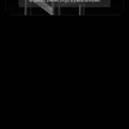
No gracias, prefiero pagar el precio completo
Limpiar con un paño húmedo.
Políticas de Envío:
Envío gratis a todo México en la mayoría de nuestros
productos.
No aplica envío gratis para Salas y Sillones.
El tiempo de entrega mostrado es informativo, éste
puede variar según la colonia o municipio.
Todas las entregas se realizan en planta baja y en pie
de calle.
Si tu dirección está en una Zona Extendida, la
paquetería cobra una cuota adicional por entrega. Te
llamaremos para cotizar el monto antes de enviar tu
pedido.
Para leer las políticas completas haz clic
aquí.
Devoluciones y Cancelaciones:
Si has comprado y cambiado de opinión, puedes
realizar la devolución dentro de las primeras 24 horas
posteriores a la fecha de entrega.