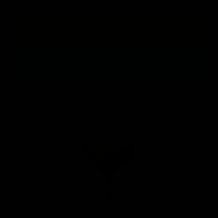
AGREGAR AL CARRITO
COMPRAR AHORA
Todas tus compras están protegidas por
Mercado Pago
y
PayPal
.
Medidas