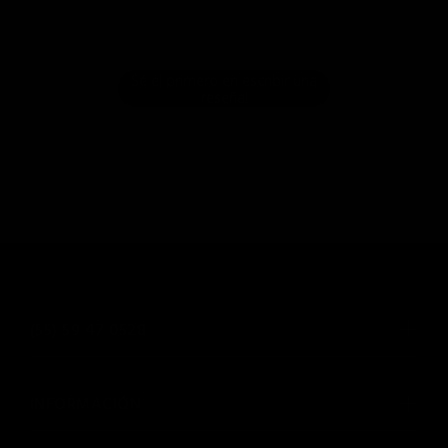
Compártenos tu opinión
Sé el primero en escribir una
reseña!
(55) 59 47 0528
INFORMACIÓN