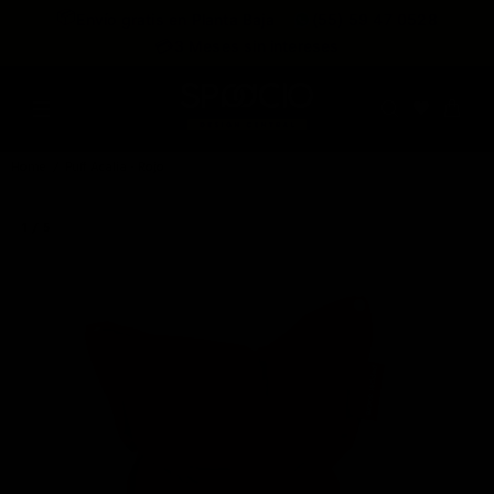
expira en
📦
Envío gratis en Planta Baja
(55) 59 47 0528
:
:
:
--
--
--
--
💳
3 Meses sin intereses
DÍAS
HRS
MINS
SEGS
Home
Puff Acalia - Rojo
1 / 5