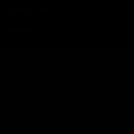
AYUDA AL CLIENTE
SIGUENOS
© SPAACIO Design Central 2025. Todos los derechos
reservados
VOLVER ARRIBA