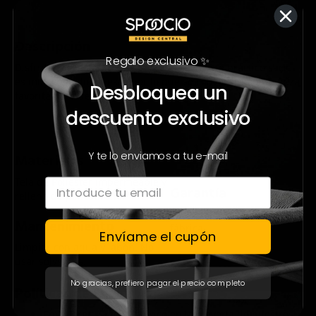
Descripción
Regalo exclusivo ✨
Disfruta de un agradable descanso con este práctico sack,
es muy cómodo y fresco por lo que se convertirá en tu pieza
Desbloquea un
favorita para descansar.
descuento exclusivo
Y te lo enviamos a tu e-mail
Materiales
Tela de Poliéster impermeable y
Garantía
relleno de poliestireno.
12 meses por defecto de
Mantenimiento
fábrica.
Envíame el cupón
Limpiar con agua y jabón. No
usar solventes.
No gracias, prefiero pagar el precio completo
Políticas de Envío:
Envío gratis a todo México en la mayoría de nuestros