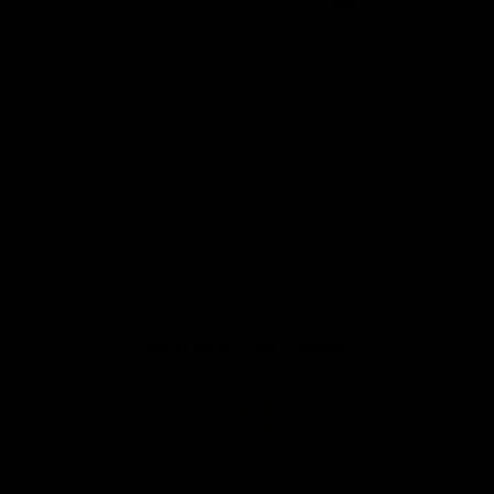
OPINIONES
P&R
Opiniones
Opiniones de clientes
¡Estamos buscando estrellas!