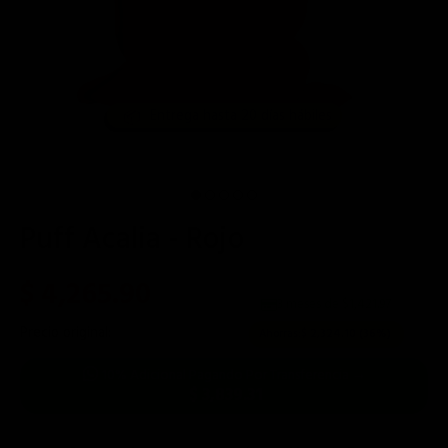
📦
Entrega hasta 20 días hábiles
Puff Acalia - Rojo
$ 4,265.90
3 meses de $
1,421.97
Precio original:
$ 6,590.00
Ahorras:
$ 2,324.10
(36%)
10% Adicional Pagando Por Transferencia →
$ 3,839.31