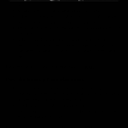
productos.
No aplica envío gratis para Salas y Sillones.
El tiempo de entrega mostrado es informativo, éste
puede variar según la colonia o municipio.
Todas las entregas se realizan en planta baja y en pie
de calle.
Si tu dirección está en una Zona Extendida, la
paquetería cobra una cuota adicional por entrega. Te
llamaremos para cotizar el monto antes de enviar tu
pedido.
Para leer las políticas completas haz clic
aquí.
Devoluciones y Cancelaciones:
Si has comprado y cambiado de opinión, puedes
realizar la devolución dentro de las primeras 24 horas
posteriores a la fecha de entrega.
El artículo debe estar sin usar y en las mismas
condiciones en que lo recibiste. También debe estar
en su embalaje original.
Para leer las políticas completas haz clic
aquí.