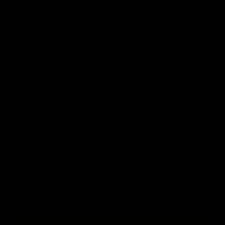
Compra ahora, paga después
con Mercado Pago.
Saber más
Recibe
Fabricación
Compra Hoy
1 Septiembre
10 Agosto -
7 Agosto
- 4
31 Agosto
Septiembre*
*Aplica en 📍CDMX 🤠MTY 🌮GDL ⛰️QRO
🚨 Se genera Costo de Reparto en Zonas Extendidas 🚨
Consulta por Código Postal