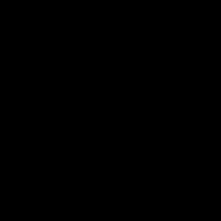
Precio original:
$ 13,990.00
Ahorras:
$ 4,000.00
(29%)
10% Adicional Pagando Por Transferencia →
$ 8,991.00
Compra ahora, paga después
con Mercado Pago.
Saber más
Preparación
Recibe
Compra Hoy
10 Agosto -
14 Agosto -
9 Agosto
13 Agosto
19 Agosto*
*Aplica en 📍CDMX 🤠MTY 🌮GDL ⛰️QRO
🚨 Se genera Costo de Reparto en Zonas Extendidas 🚨
Consulta por Código Postal