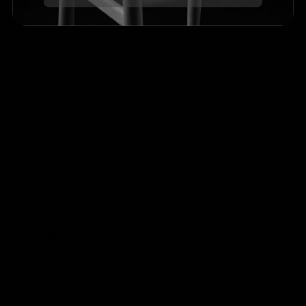
Políticas de Envío:
Envío gratis a todo México en la mayoría de nuestros
productos.
No aplica envío gratis para Salas y Sillones.
El tiempo de entrega mostrado es informativo, éste
puede variar según la colonia o municipio.
Todas las entregas se realizan en planta baja y en pie
de calle.
Si tu dirección está en una Zona Extendida, la
paquetería cobra una cuota adicional por entrega. Te
llamaremos para cotizar el monto antes de enviar tu
pedido.
Para leer las políticas completas haz clic
aquí.
Devoluciones y Cancelaciones:
Si has comprado y cambiado de opinión, puedes
realizar la devolución dentro de las primeras 24 horas
posteriores a la fecha de entrega.
El artículo debe estar sin usar y en las mismas