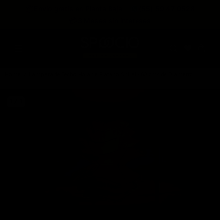
expira en
📦
Envío gratis en Planta Baja
(55) 59 47 0528
:
:
:
--
--
--
--
💳
3 Meses sin intereses
DÍAS
HRS
MINS
SEGS
Home
Lámpara de Techo Hoja de Platano Spiral - 60 cms de Diámetro
1 / 3