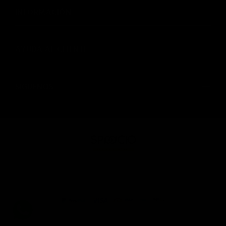
INFORMACIÓN
AYUDA AL CLIENTE
SIGUENOS
© SPAACIO Design Central 2025. Todos los derechos
reservados