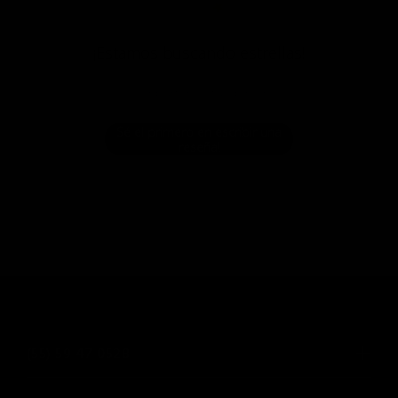
¡Estamos buscando estrellas!
Compártenos tu opinión
Sé el primero en escribir una
reseña!
(55) 59 47 0528