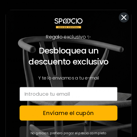
tejidas en curvas fluidas que crean la idea de una flor
ondulante con un juego de sombras dinámico y dramático
dando un toque de estilo en la habitación.
Puedes combinarlo con muchos estilos.
Sin duda será una pieza protagonista en espacios amplios
como salas, recibidores o restaurantes.
Regalo exclusivo ✨
Desbloquea un
Materiales
descuento exclusivo
Rattan Natural.
Y te lo enviamos a tu e-mail
Garantía
Mantenimiento
15 días por Defecto de
Cascara de plátano: Usa un
Fábrica.
paño seco o ligeramente
húmedo para limpiar la
superficie. evita productos
Envíame el cupón
químicos que puedan dañar el
material. la exposición al sol
puede descomponer la cascara
No gracias, prefiero pagar el precio completo
de plátano y afectar su color