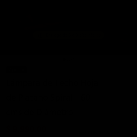
📦
Entrega de 5 a 8 días hábiles
Agotado
Lámpara de Techo Hoja
de Platano Spiral - 60
cms de Diámetro
$ 9,990.00
3 meses de $
3,330.00