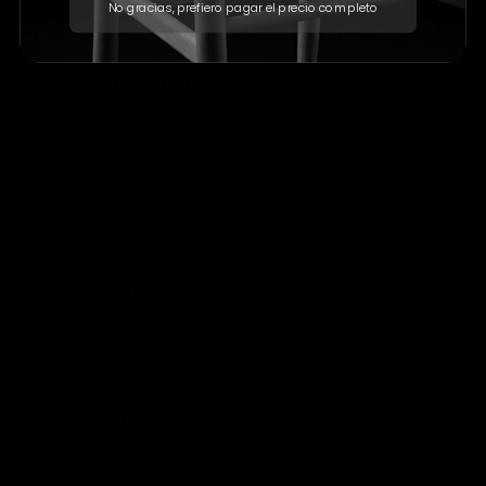
No gracias, prefiero pagar el precio completo
tiempo para mantener su brillo
y protegerlo.
Políticas de Envío:
Envío gratis a todo México en la mayoría de nuestros
productos.
No aplica envío gratis para Salas y Sillones.
El tiempo de entrega mostrado es informativo, éste
puede variar según la colonia o municipio.
Todas las entregas se realizan en planta baja y en pie
de calle.
Si tu dirección está en una Zona Extendida, la
paquetería cobra una cuota adicional por entrega. Te
llamaremos para cotizar el monto antes de enviar tu
pedido.
Para leer las políticas completas haz clic
aquí.
Devoluciones y Cancelaciones:
Si has comprado y cambiado de opinión, puedes
realizar la devolución dentro de las primeras 24 horas