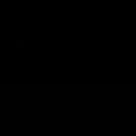
INFORMACIÓN
AYUDA AL CLIENTE
SIGUENOS
© SPAACIO Design Central 2025. Todos los derechos
reservados