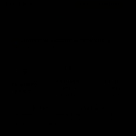
Precio original:
$ 5,990.00
Ahorras:
$ 2,000.00
(34%)
10% Adicional Pagando Por Transferencia →
$ 3,591.00
Compra ahora, paga después
con Mercado Pago.
Saber más
Preparación
Recibe
Compra Hoy
11 Agosto - 14
17 Agosto -
10 Agosto
Agosto
20 Agosto*
*Aplica en 📍CDMX 🤠MTY 🌮GDL ⛰️QRO
🚨 Se genera Costo de Reparto en Zonas Extendidas 🚨
Consulta por Código Postal