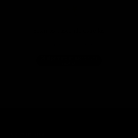
¡Estamos buscando estrellas!
Compártenos tu opinión
Sé el primero en escribir una
reseña!
(55) 73 82 9164