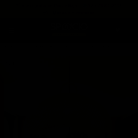
expira en
📦
Envío gratis en Planta Baja
(55) 73 82 9164
:
:
:
--
--
--
--
💳
3 Meses sin intereses
DÍAS
HRS
MINS
SEGS
Home
Lámpara de Techo de Rattan Kiara - 80 cms de Diámetro
1 / 3