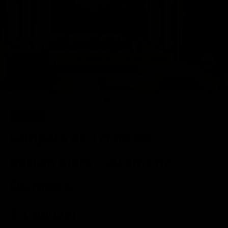
Entrega de 5 a 8 días hábiles
📦
Agotado
Lámpara de Techo de
Rattan Kiara - 80 cms de
Diámetro
$ 3,990.00
3 meses de $
1,330.00