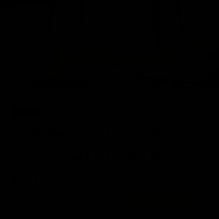
📦
Entrega de 8 a 10 días hábiles
Agotado
Mesa de Comedor Tolix
Réplica - Natural para 4
$ 4,740.90
3 meses de $
1,580.30
Precio original:
$ 6,990.00
Ahorras:
$ 2,249.10
(33%)