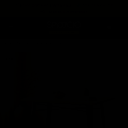
expira en
📦
Envío gratis en Planta Baja
(55) 73 82 9164
:
:
:
--
--
--
--
💳
3 Meses sin intereses
DÍAS
HRS
MINS
SEGS
Home
Mesa de Comedor Tolix Réplica - Natural para 4
1 / 6