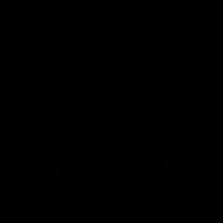
Opiniones de clientes
¡Estamos buscando estrellas!
Compártenos tu opinión
Sé el primero en escribir una
reseña!