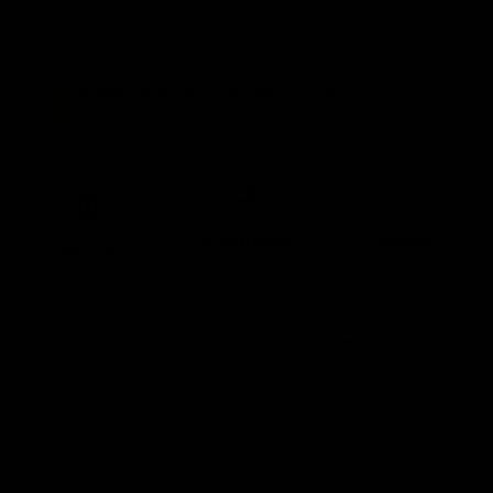
10% Adicional Pagando Por Transferencia →
$ 4,266.81
Compra ahora, paga después
con Mercado Pago.
Saber más
Preparación
Recibe
Compra Hoy
7 Agosto - 17
18 Agosto -
6 Agosto
Agosto
20 Agosto*
*Aplica en 📍CDMX 🤠MTY 🌮GDL ⛰️QRO
🚨 Se genera Costo de Reparto en Zonas Extendidas 🚨
Consulta por Código Postal