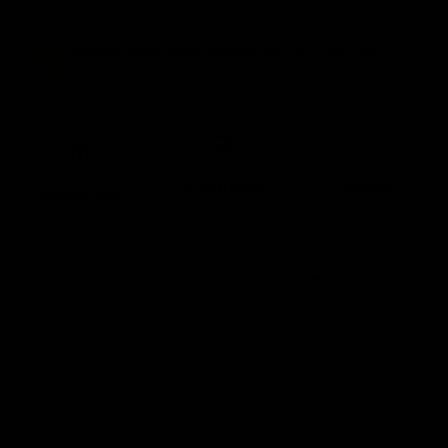
Compra ahora, paga después
con Mercado Pago.
Saber más
Preparación
Recibe
Compra Hoy
7 Agosto - 17
18 Agosto -
6 Agosto
Agosto
20 Agosto*
*Aplica en 📍CDMX 🤠MTY 🌮GDL ⛰️QRO
🚨 Se genera Costo de Reparto en Zonas Extendidas 🚨
Consulta por Código Postal