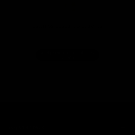
¡Estamos buscando estrellas!
Compártenos tu opinión
Sé el primero en escribir una
reseña!
(55) 59 47 0528