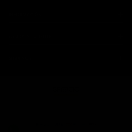
INFORMACIÓN
AYUDA AL CLIENTE
SIGUENOS
© SPAACIO Design Central 2025. Todos los derechos
reservados