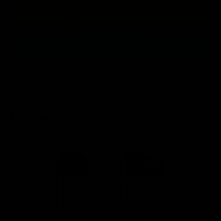
AGREGAR AL CARRITO
COMPRAR AHORA
Todas tus compras están protegidas por
Mercado Pago
y
PayPal
.
Medidas