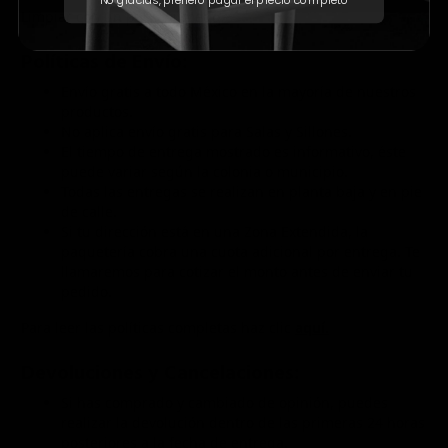
Limpiar con un paño húmedo.
Políticas de Envío:
Envío gratis a todo México en la mayoría de nuestros
productos.
No aplica envío gratis para Salas y Sillones.
El tiempo de entrega mostrado es informativo, éste
puede variar según la colonia o municipio.
Todas las entregas se realizan en planta baja y en pie
de calle.
Si tu dirección está en una Zona Extendida, la
paquetería cobra una cuota adicional por entrega. Te
llamaremos para cotizar el monto antes de enviar tu
pedido.
Para leer las políticas completas haz clic
aquí.
Devoluciones y Cancelaciones:
Si has comprado y cambiado de opinión, puedes
realizar la devolución dentro de las primeras 24 horas
posteriores a la fecha de entrega.