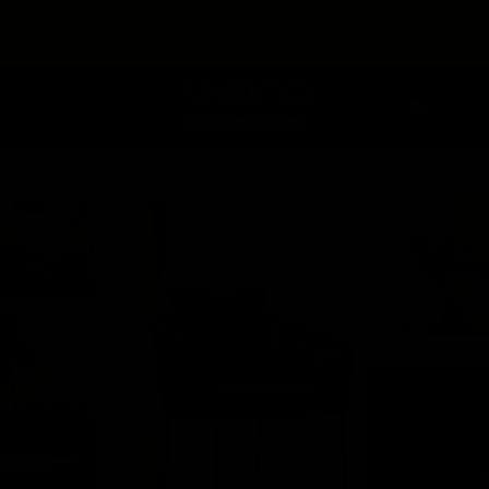
expira en
📦
Envío gratis en Planta Baja
(55) 59 47 0528
:
:
:
--
--
--
--
💳
3 Meses sin intereses
DÍAS
HRS
MINS
SEGS
Home
Banco de Exterior Ulanni con Cojin - Gris
1 / 4