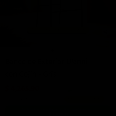
Entrega de 8 a 10 días hábiles
📦
Banco de Exterior Ulanni
con Cojin - Gris
$ 4,265.90
3 meses de $
1,421.97
Precio original:
$ 7,999.00
Ahorras:
$ 3,733.10
(47%)
10% Adicional Pagando Por Transferencia →
$ 3,839.31