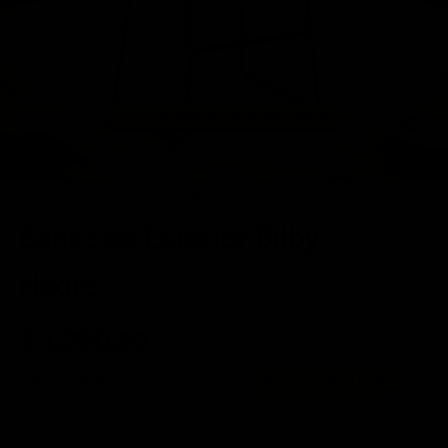
📦
Entrega de 8 a 10 días hábiles
Banco de Exterior Bilby -
Negro
$ 3,790.90
3 meses de $
1,263.63
Precio original:
$ 5,990.00
Ahorras:
$ 2,199.10
(37%)
10% Adicional Pagando Por Transferencia →
$ 3,411.81