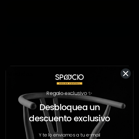
AGREGAR AL CARRITO
COMPRAR AHORA
Todas tus compras están protegidas por
Mercado Pago
y
PayPal
.
Medidas
Regalo exclusivo ✨
Desbloquea un
descuento exclusivo
Y te lo enviamos a tu e-mail