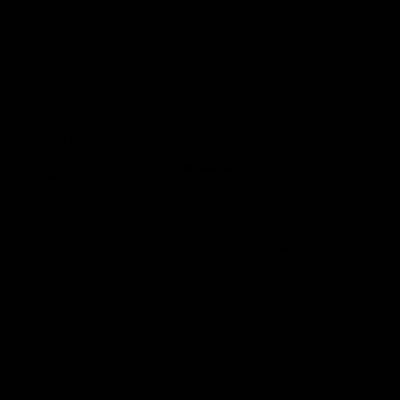
Compra ahora, paga después
con Mercado Pago.
Saber más
Preparación
Recibe
Compra Hoy
7 Agosto - 17
18 Agosto -
6 Agosto
Agosto
20 Agosto*
*Aplica en 📍CDMX 🤠MTY 🌮GDL ⛰️QRO
🚨 Se genera Costo de Reparto en Zonas Extendidas 🚨
Consulta por Código Postal