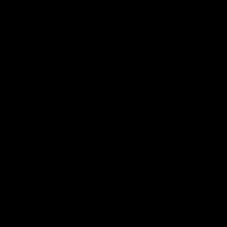
productos.
No aplica envío gratis para Salas y Sillones.
El tiempo de entrega mostrado es informativo, éste
puede variar según la colonia o municipio.
Todas las entregas se realizan en planta baja y en pie
de calle.
Si tu dirección está en una Zona Extendida, la
paquetería cobra una cuota adicional por entrega. Te
llamaremos para cotizar el monto antes de enviar tu
pedido.
Para leer las políticas completas haz clic
aquí.
Devoluciones y Cancelaciones:
Si has comprado y cambiado de opinión, puedes
realizar la devolución dentro de las primeras 24 horas
posteriores a la fecha de entrega.
El artículo debe estar sin usar y en las mismas
condiciones en que lo recibiste. También debe estar
en su embalaje original.
Para leer las políticas completas haz clic
aquí.