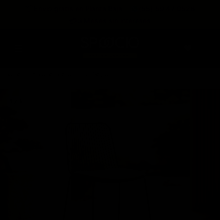
expira en
📦
Envío gratis en Planta Baja
(55) 59 47 0528
:
:
:
--
--
--
--
💳
3 Meses sin intereses
DÍAS
HRS
MINS
SEGS
Home
Banco de Exterior Bilby - Negro
1 / 5