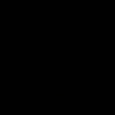
OPINIONES
P&R
Opiniones
Opiniones de clientes
¡Estamos buscando estrellas!