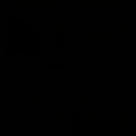
📦
📦
Hasta 49 días hábiles
De 8 a 10 días hábiles
69%
43%
🪵 Pieza Artesanal 🪓
Silla de Exterior Tizon - Gris
Silla Pastizales Asiento Tejido
$ 2,460.90
$ 4,590.00
$ 7,999.00
$ 7,999.00
📦
📦
De 8 a 10 días hábiles
Hasta 50 días hábiles
48%
46%