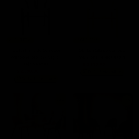
🚨 OUTLET 🚨
🚨 OUTLET 🚨
OUTLET: Silla de Comedor
OUTLET: Silla de Comedor
Wishbone Réplica - Negro -
Wishbone Réplica Natural
Tejido Natural
$ 2,590.00
$ 6,990.00
$ 2,390.00
📦
$ 6,990.00
De 3 a 5 días hábiles
📦
De 3 a 5 días hábiles
64%
64%