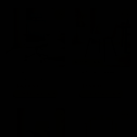
29%
43%
🔥 PREVENTA 🔥
Silla de Oficina Ergonómica
Silla de Comedor Velvet - Taupe
Steller - Azul
Claro
$ 4,930.90
$ 1,990.00
$ 6,990.00
$ 3,499.00
📦
📦
De 8 a 10 días hábiles
Hasta 49 días hábiles
15%
44%