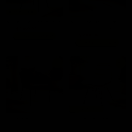
🔥 PREVENTA 🔥
Silla de Comedor Velvet - Wadi
Silla Lounge B3 Wassily Réplica
Cromada - Cafe
$ 1,990.00
$ 3,499.00
$ 7,590.90
📦
Hasta 49 días hábiles
$ 9,999.00
📦
De 8 a 10 días hábiles
53%
38%
✈️ Envío Express 📦
Silla de Exterior Ulanni con Cojin
Silla de Exterior Areu Ratán
- Gris
Sintético