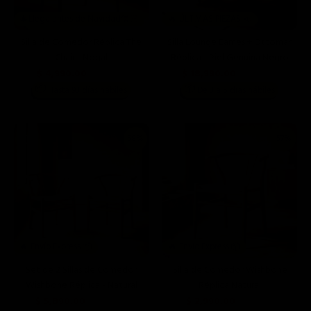
🎄Llega antes de Navidad🎅🏻
🔥 ÚLTIMAS PIEZAS 📣
Silla de Comedor Réplica The
Silla Lounge Eames + Ottoman
Chair - Nogal
Réplica - Piel Genuina Negro
$ 4,990.00
$ 18,990.00
$ 6,990.00
$ 34,580.00
📦
📦
Hasta 93 días hábiles
De 3 a 5 días hábiles
58%
57%
🔥 Envío Express 📦
🔥 Envío Express 📦
Set de 2 Sillas de Comedor
Silla de Comedor Wishbone
Wishbone Réplica - Natural
Réplica Natural
$ 5,890.00
$ 2,990.00
$ 13,980.00
$ 6,990.00