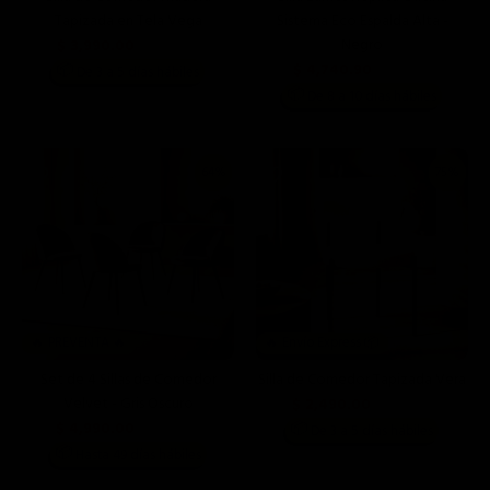
Tapizada en Tela Vega
Sistema Eco Espalda Alta -
Negro
$ 3,990.00
$ 12,990.00
$ 4,740.90
📦
De 3 a 5 días hábiles
$ 5,399.00
📦
De 8 a 10 días hábiles
64%
75%
🔥 PREVENTA 🔥
🔥 Envío Express 📦
Set de 4 Sillas de Comedor
Silla de Comedor Tapizada Vera
Velvet - Gris Oscuro
$ 2,490.00
$ 9,990.00
$ 4,990.00
📦
$ 13,996.00
De 3 a 5 días hábiles
📦
Hasta 49 días hábiles