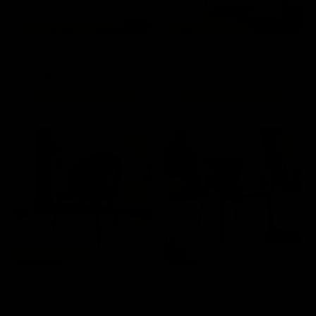
🔥 PREVENTA 🔥
🔥 PREVENTA 🔥
Set de 4 Sillas de Comedor
Set de 4 Sillas de Comedor
Velvet - Rosa
Velvet - Wadi
$ 4,990.00
$ 4,990.00
$ 13,996.00
$ 13,996.00
📦
📦
Hasta 49 días hábiles
Hasta 49 días hábiles
43%
37%
🔥 PREVENTA 🔥
Silla de Comedor Velvet -
Silla de Exterior Ossian
Esmeralda
Polipropileno Apilable - Fossil
$ 1,990.00
$ 1,890.90
$ 3,499.00
$ 2,990.00