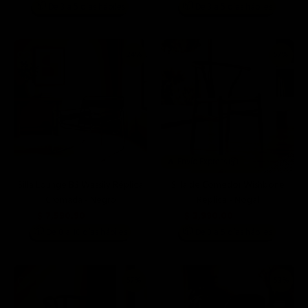
📦
📦
De 3 a 5 días hábiles
De 3 a 5 días hábiles
24%
57%
🔥 Envío Express 📦
Silla Lounge B3 Wassily Réplica
Silla de Comedor Wishbone
Cromada - Negro
Réplica - Nogal
$ 7,590.90
$ 2,990.00
$ 9,999.00
$ 6,990.00
📦
📦
De 8 a 10 días hábiles
De 3 a 5 días hábiles
57%
53%