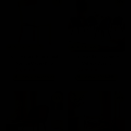
44%
64%
🪵 Pieza Artesanal 🪓
🔥 PREVENTA 🔥
Silla de Comedor Artesanal
Set de 4 Sillas de Comedor
Atempa Madera Pino
Velvet - Océano
$ 3,890.00
$ 4,990.00
$ 6,999.00
$ 13,996.00
📦
📦
Hasta 50 días hábiles
Hasta 49 días hábiles
43%
24%