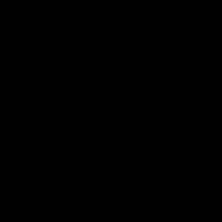
Set de 4 Sillas de Comedor
Silla Bertoia Réplica - Negro
Velvet - Taupe Claro
Mate
$ 4,990.00
$ 2,840.90
$ 13,996.00
$ 3,490.00
📦
📦
Hasta 49 días hábiles
De 8 a 10 días hábiles
29%
80%
🔥 Envío Express 📦
Silla de Comedor Estilo Pierre
Set de 4 Sillas de Comedor
Jeanneret - Natural
Tapizada Vera
$ 5,690.90
$ 7,990.00
$ 7,990.00
$ 39,960.00
📦
📦
De 8 a 10 días hábiles
De 3 a 5 días hábiles