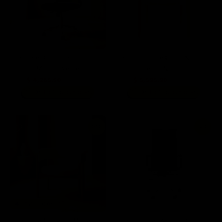
Silla de Oficina Ergonómica
Silla Estilo The Chair - Natural
Mantis - Verde
Tejido Natural
$ 4,265.90
$ 5,595.90
$ 4,990.00
$ 9,990.00
📦
📦
De 8 a 10 días hábiles
De 8 a 10 días hábiles
69%
12%
🔥 Envío Express 📦
Silla de Comedor Madera
Silla Eames Réplica Oficina