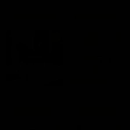
The Chair - Nogal
Oscuro
$ 4,740.90
$ 1,990.00
$ 6,990.00
$ 3,499.00
📦
📦
De 8 a 10 días hábiles
Hasta 49 días hábiles
53%
46%
🪵 Pieza Artesanal 🪓
Silla de Exterior Ulanni con Cojin
Silla Artesanal Xtilu Madera Pino
- Taupe
Asiento y Respaldo Tejido
$ 3,315.90
$ 5,990.00
$ 6,990.00
$ 10,999.00
📦
📦
De 8 a 10 días hábiles
Hasta 50 días hábiles