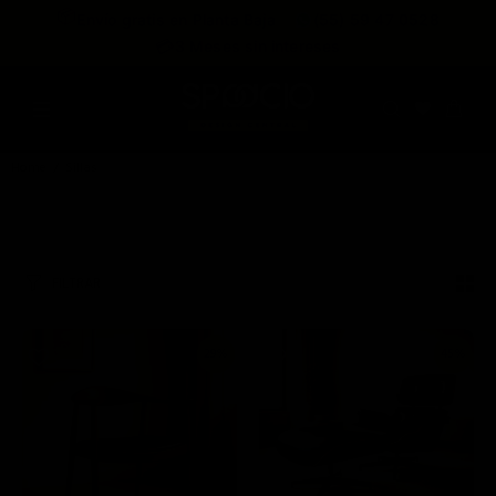
expira en
📦
Envío gratis en Planta Baja
(55) 59 47 0528
:
:
:
--
--
--
--
💳
3 Meses sin intereses
DÍAS
HRS
MINS
SEGS
Home
Sillas
FILTRAR
29%
45%