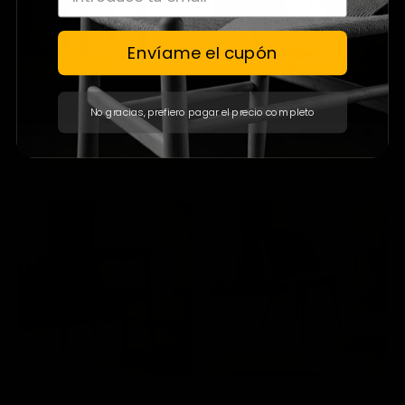
Envíame el cupón
Exclusivo CDMX
🔥 PREVENTA 🔥
Silla de Comedor Quebrada
Set de 4 Sillas de Comedor
No gracias, prefiero pagar el precio completo
Madera de Parota - Negro
Velvet - Negro
$ 5,690.90
$ 4,990.00
$ 9,999.00
$ 13,996.00
📦
📦
Hasta 30 días hábiles
Hasta 49 días hábiles
32%
43%
🔥 PREVENTA 🔥
Silla de Comedor Réplica Estilo
Silla de Comedor Velvet - Gris