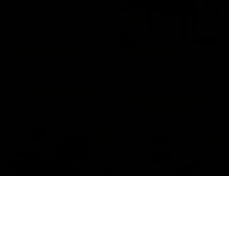
🪵 Pieza Artesanal 🪓
Exclusivo CDMX
Silla Xtilu Tejida con Brazos
Silla de Comedor Diamante
Madera de Parota - Negro
$ 6,290.00
$ 11,999.00
$ 5,405.90
📦
Hasta 50 días hábiles
$ 9,990.00
📦
Hasta 30 días hábiles
46%
47%
Exclusivo CDMX
🪵 Pieza Artesanal 🪓