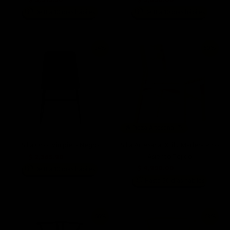
$ 3,315.90
$ 3,690.00
$ 6,990.00
$ 5,990.00
📦
📦
De 8 a 10 días hábiles
De 8 a 10 días hábiles
34%
50%
🪵 Pieza Artesanal 🪓
Silla Oriol Vinipiel - Negro
Silla Artesanal Xtilu Madera Pino
Asiento Tejido
$ 2,365.90
$ 3,590.00
$ 4,990.00
📦
De 8 a 10 días hábiles
$ 9,999.00
📦
Hasta 50 días hábiles
66%
63%