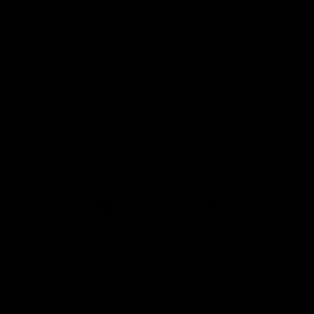
P&R
Opiniones
Opiniones de clientes
5
Basado en 1 opiniones
Escribe una opinión
Filtros