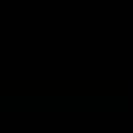
Preparación
Recibe
Compra Hoy
10 Agosto -
19 Agosto -
7 Agosto
18 Agosto
21 Agosto*
*Aplica en 📍CDMX 🤠MTY 🌮GDL ⛰️QRO
🚨 Se genera Costo de Reparto en Zonas Extendidas 🚨
Consulta por Código Postal
AGREGAR AL CARRITO
COMPRAR AHORA
Todas tus compras están protegidas por
Mercado Pago
y
PayPal
.