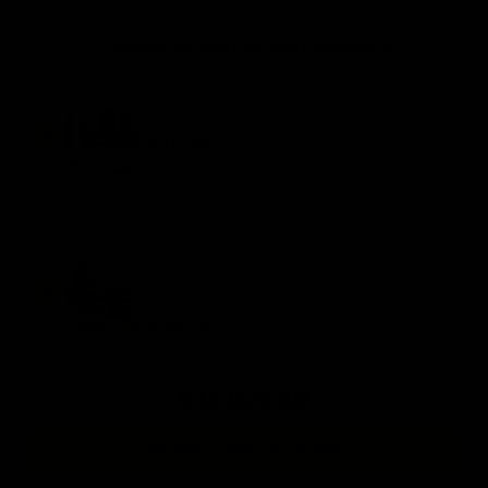
COMPRADOS JUNTOS HABITUALMENTE
2 x Silla de Exterior Ulanni con Cojin - Taupe
$ 3,315.90 c/u
Subtotal:
$ 6,631.80
+
Set de 2: Mesa de Centro + Lateral Estilo Mushroom
- Negro
$ 5,990.00
Precio total:
$12,621.80
Agregar combo al carrito