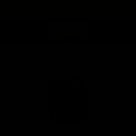
expira en
📦
Envío gratis en Planta Baja
(55) 59 47 0528
:
:
:
--
--
--
--
💳
3 Meses sin intereses
DÍAS
HRS
MINS
SEGS
Home
Sillas de Jardín
Silla de Exterior Ulanni con Cojin - Taupe