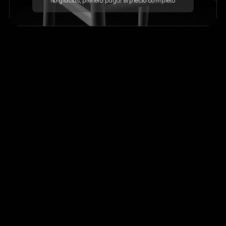
No gracias, prefiero pagar el precio completo
diseño que te aseguro no pasará desapercibida ante los
ojos de quien la mire.
Materiales
Tejido de cuerda de algodón,
Garantía
cojines tapizados en tela de
pvc y poliester. Base de metal
6 meses por defecto de
con pintura electrostática y
fábrica.
anticorrosivo.
Mantenimiento
Limpiar con un paño húmedo.
Políticas de Envío:
Envío gratis a todo México en la mayoría de nuestros
productos.
No aplica envío gratis para Salas y Sillones.
El tiempo de entrega mostrado es informativo, éste
puede variar según la colonia o municipio.
Todas las entregas se realizan en planta baja y en pie