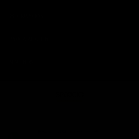
INFORMACIÓN
AYUDA AL CLIENTE
SIGUENOS
© SPAACIO Design Central 2025. Todos los derechos
reservados