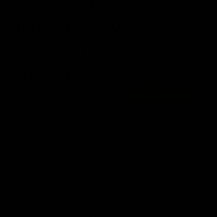
Silla de Exterior Ulanni
con Cojin - Taupe
$ 3,315.90
3 meses de $
1,105.30
Precio original:
$ 6,990.00
Ahorras:
$ 3,674.10
(53%)
10% Adicional Pagando Por Transferencia →
$ 2,984.31
Compra ahora, paga después
con Mercado Pago.
Saber más