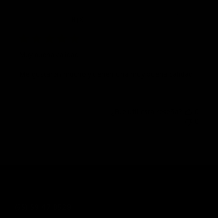
Fech
07/04/26
Maria T.
🇲🇽
de
publi
Muy buena calidad
Me gustaron mucho y tienen una muy buena calidad
¿Fue útil esta reseña?
0
0
(55) 59 47 0528