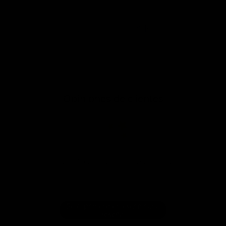
P&R
Opiniones
Opiniones de clientes
¡Estamos buscando estrellas!
Compártenos tu opinión
Sé el primero en escribir una
reseña!