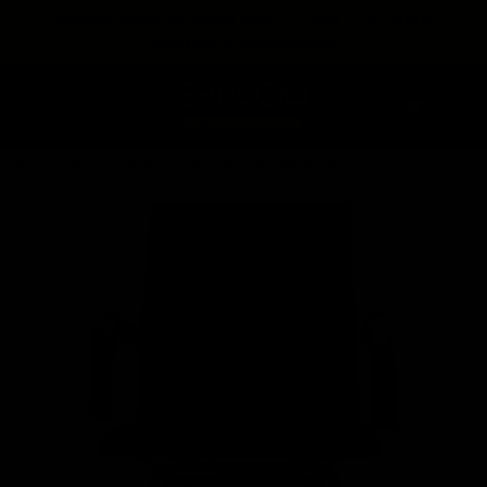
expira en
📦
Envío gratis en Planta Baja
(55) 73 82 9164
:
:
:
--
--
--
--
💳
3 Meses sin intereses
DÍAS
HRS
MINS
SEGS
Home
Sillas de Diseño
Silla Conference Oficina - Negro
1 / 4