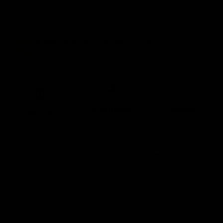
10% Adicional Pagando Por Transferencia →
$ 3,411.81
Compra ahora, paga después
con Mercado Pago.
Saber más
Preparación
Recibe
Compra Hoy
7 Agosto - 17
18 Agosto -
6 Agosto
Agosto
20 Agosto*
*Aplica en 📍CDMX 🤠MTY 🌮GDL ⛰️QRO
🚨 Se genera Costo de Reparto en Zonas Extendidas 🚨
Consulta por Código Postal