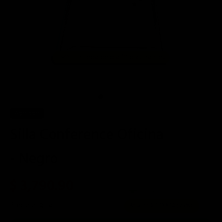
Entrega de 8 a 10 días hábiles
📦
Agotado
Silla Conference Oficina
- Negro
$ 3,790.90
3 meses de $
1,263.63
Precio original:
$ 4,990.00
Ahorras:
$ 1,199.10
(25%)