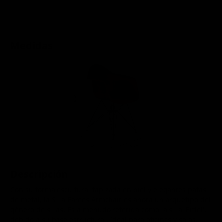
Medidas
Descripción
Con su forma escultural tapizada en piel y elegantes patas
de metal, la Silla Eames Armchair es ahora un arquetipo del
género de sillas.
Es a menudo referida como la silla 'Eiffel',
debido a su base estructural.
Ideal para oficinas y salas,