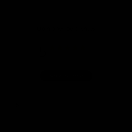
P&R
Opiniones
Opiniones de clientes
5
Basado en 1 opiniones
Escribe una opinión
Filtros
Fech
03/10/22