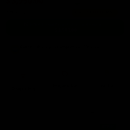
$ 3,990.00
3 meses de $
1,330.00
Precio original:
$ 5,990.00
Ahorras:
$ 2,000.00
(34%)
10% Adicional Pagando Por Transferencia →
$ 3,591.00
Compra ahora, paga después
con Mercado Pago.
Saber más
Preparación
Recibe
Compra Hoy
10 Agosto -
19 Agosto -
9 Agosto
18 Agosto
21 Agosto*
*Aplica en 📍CDMX 🤠MTY 🌮GDL ⛰️QRO
🚨 Se genera Costo de Reparto en Zonas Extendidas 🚨
Consulta por Código Postal