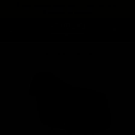
expira en
📦
Envío gratis en Planta Baja
(55) 73 82 9164
:
:
:
--
--
--
--
💳
3 Meses sin intereses
DÍAS
HRS
MINS
SEGS
Home
Sillas de Diseño
Silla Eames Armchair Réplica Tapizada Vinipiel - Café
1 / 3