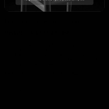
paquetería cobra una cuota adicional por entrega. Te
llamaremos para cotizar el monto antes de enviar tu
pedido.
Para leer las políticas completas haz clic
aquí.
Devoluciones y Cancelaciones:
Si has comprado y cambiado de opinión, puedes
realizar la devolución dentro de las primeras 24 horas
posteriores a la fecha de entrega.
El artículo debe estar sin usar y en las mismas
condiciones en que lo recibiste. También debe estar
en su embalaje original.
Para leer las políticas completas haz clic
aquí.
OPINIONES