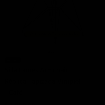
Entrega de 8 a 10 días hábiles
📦
Agotado
Silla Eames Armchair
Réplica Tapizada Vinipiel
- Café