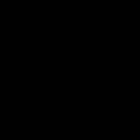
INFORMACIÓN
AYUDA AL CLIENTE
SIGUENOS
© SPAACIO Design Central 2025. Todos los derechos
reservados