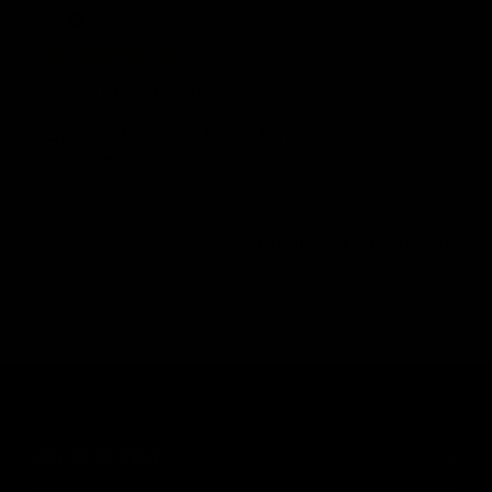
Edgar A.
🇲🇽
de
Compra verificada
publi
Bonitas y buen material
Estan bonitas y comodas, facil armado y un tono
uniforme
¿Fue útil esta reseña?
0
0
(55) 73 82 9164