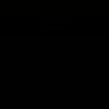
expira en
📦
Envío gratis en Planta Baja
(55) 59 47 0528
:
:
:
--
--
--
--
💳
3 Meses sin intereses
DÍAS
HRS
MINS
SEGS
Home
NOVEDADES
NOVEDADES