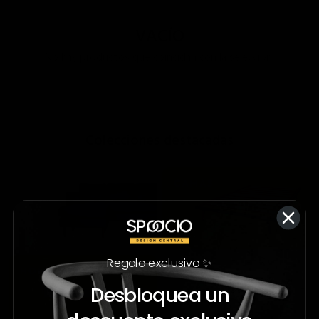
VACÍO
No hay productos que coincidan con la selección.
;
Colecciones destacadas
Regalo exclusivo ✨
Desbloquea un