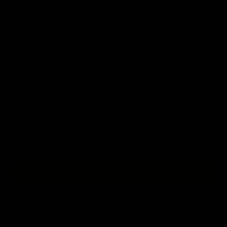
Preparación
Recibe
Compra Hoy
11 Agosto - 12
13 Agosto -
10 Agosto
Agosto
17 Agosto*
*Aplica en 📍CDMX 🤠MTY 🌮GDL ⛰️QRO
🚨 Se genera Costo de Reparto en Zonas Extendidas 🚨
Consulta por Código Postal
AGREGAR AL CARRITO