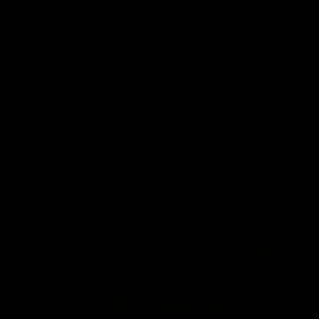
🔥 Envío Express 📦
1 / 9
Entrega de 3 a 5 días hábiles
📦