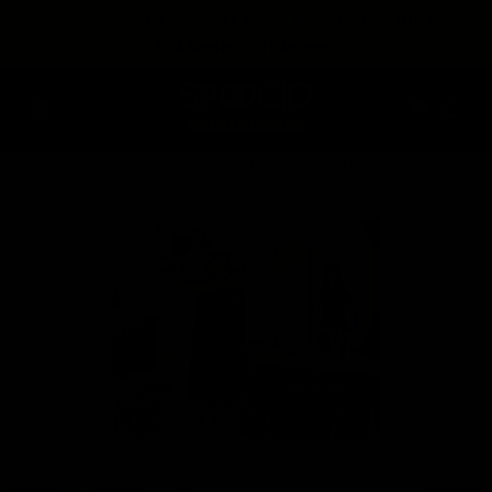
expira en
📦
Envío gratis en Planta Baja
(55) 73 82 9164
:
:
:
--
--
--
--
💳
3 Meses sin intereses
DÍAS
HRS
MINS
SEGS
Home
Muebles Más Vendidos
Silla de Comedor Wishbone Réplica - Nogal