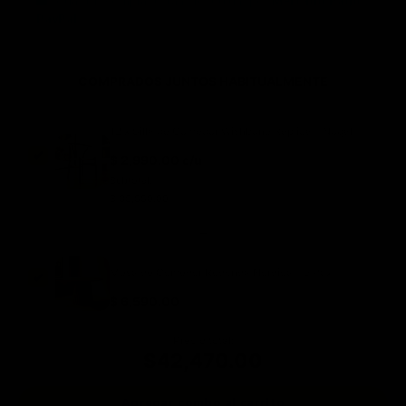
Todas tus compras están protegidas por
Mercado Pago
y
PayPal
.
COMPRADOS JUNTOS HABITUALMENTE
12 x Silla de Comedor Wishbone Réplica - Nogal
$ 2,990.00 c/u
Subtotal:
$ 35,880.00
+
Mesa de Comedor Redonda Nórdica - 5 Pax
$ 6,590.00
Precio total:
$42,470.00
Agregar combo al carrito