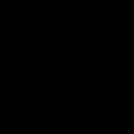
de
Opinión verificada
publi
Sillas wishbone
Muy bonitas, me encantaron. Me encantaron a tiempo
y la atención fue increíble.
¿Fue útil esta reseña?
0
0
Fech
07/02/26
Carlo L.
🇲🇽
de
publi