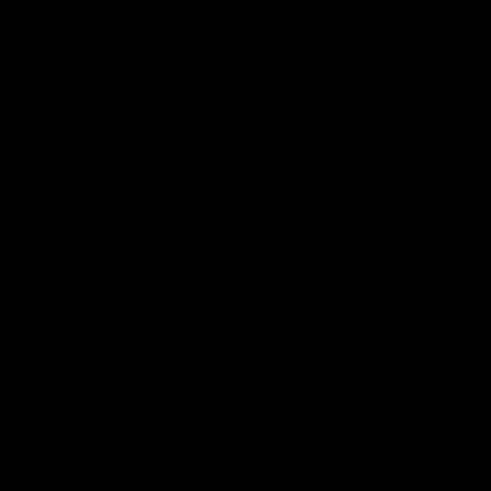
Excelente calidad y diseño!! La atención fue impecable
y llegaron muy rápido
¿Fue útil esta reseña?
1
0
Fech
Paola M.
🇲🇽
08/25/25
de
Compra verificada
publi
Me gustaron mucho
Súper bonitas y muy buena calidad!!!!
¿Fue útil esta reseña?
1
0