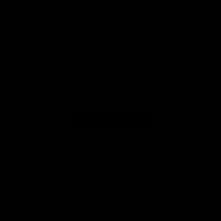
P&R
Opiniones
Opiniones de clientes
4.9
Basado en 7 opiniones
Escribe una opinión
Filtros
Fech
Karen
🇲🇽
07/24/26