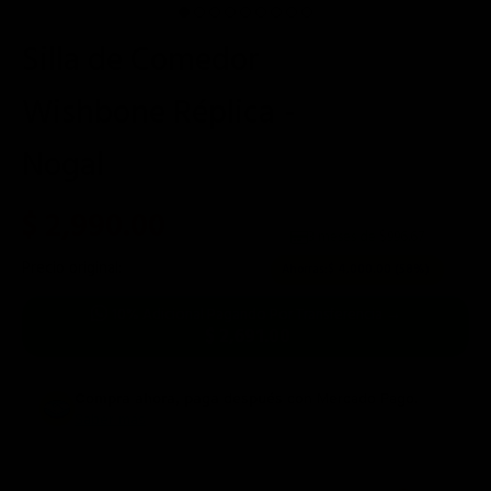
Silla de Comedor
Wishbone Réplica -
Nogal
$ 2,990.00
3 meses de $
996.67
Precio original:
$ 6,990.00
Ahorras:
$ 4,000.00
(58%)
10% Adicional Pagando Por Transferencia →
$ 2,691.00
Compra ahora, paga después
con Mercado Pago.
Saber más