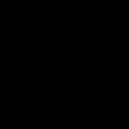
Muebles que me encantan.
La Soy cliente frecuente, nos dedicamos a amueblar y
decorar departamentos y hay varias piezas Spaacio
que nos encantan y usamos mucho, entre ellas sus
sillas wishbone. Además Esther es muy amable y
capaz a la hora de resolver temas con flete y de má...
Leer más
¿Fue útil esta reseña?
0
0
Fech
Manuel R.
🇲🇽
11/07/25
de
Compra verificada
publi
Excelente compra