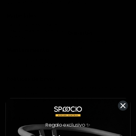
Queda perfecto para uso en interiores.
Materiales
Estructura de madera de
Haya.
Asiento tejido de fibra
Garantía
sintética.
6 meses por defecto de
fábrica.
Mantenimiento
Limpiar con un paño
húmedo. No usar solventes.
Políticas de Envío:
Envío gratis a todo México en la mayoría de nuestros
productos.
No aplica envío gratis para Salas y Sillones.
El tiempo de entrega mostrado es informativo, éste
puede variar según la colonia o municipio.
Todas las entregas se realizan en planta baja y en pie
Regalo exclusivo ✨
de calle.
Si tu dirección está en una Zona Extendida, la