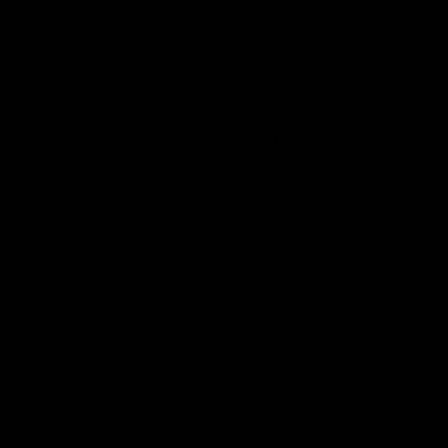
Queda perfecto para uso en interiores.
Resiste 150 kg.
Materiales
Estructura de madera de
Haya.
Asiento tejido de fibra
Garantía
sintética. Altura de 70 cm del
piso al descansabrazo.
6 meses por defecto de
fábrica.
Mantenimiento
Limpiar con un paño
húmedo. No usar solventes.
Modelo 3D