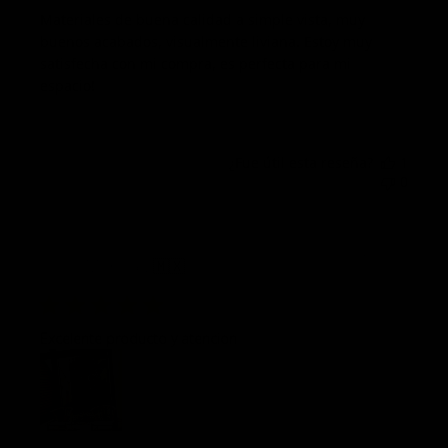
Materiales de buena calidad a simple vista, muy
buenos acabados, visualmente liviana. Estoy muy
satisfecha con mi compra, es perfecta para mi
espacio!
¿Fue útil esta reseña?
1
0
Fech
07/02/26
Monica v.
🇲🇽
de
publi
Excelente producto y atencion