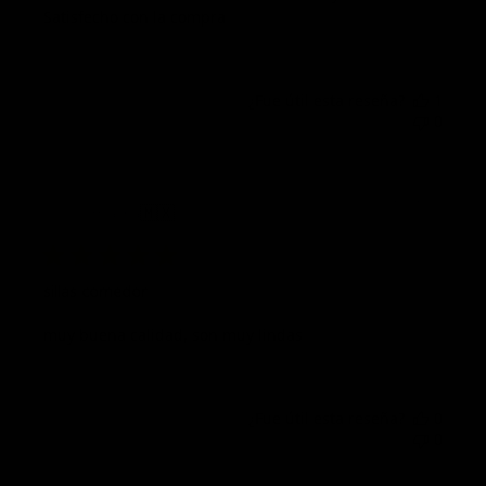
Satisfecho con la compra
¿Fue útil esta reseña?
1
0
Fech
07/07/26
mayra
🇲🇽
de
publi
sillas comedor
muy buena calidad, son muy lindas
¿Fue útil esta reseña?
0
0