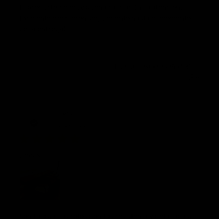
El producto de muy buena calidad ! Y la atención.
Excelente me dieron seguimiento hasta el momento
de la entrega!
¿Fue útil esta reseña?
0
0
Fech
Jesús
🇲🇽
07/01/26
de
Opinión verificada
publi
Lindas
Son tal cual las fotos bonitas resisten a y detalladas.