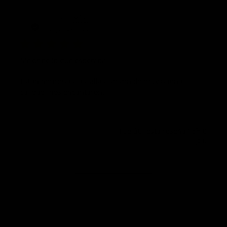
Fech
Víctor L.
🇲🇽
02/03/26
de
Compra verificada
publi
Mejor de lo que esperaba.
Están hermosas las sillas, se ven de muy buena
calidad, nos encantaron.
¿Fue útil esta reseña?
0
0
Cargar más
comentarios