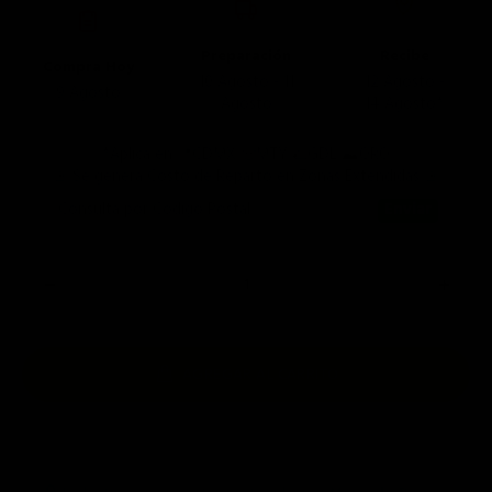
Preparación
Recibe
Compra Hoy
10 Agosto - 11
12 Agosto -
9 Agosto
Agosto
14 Agosto*
*Aplica en 📍CDMX 🤠MTY 🌮GDL ⛰️QRO
🚨 Se genera Costo de Reparto en Zonas Extendidas 🚨
Consulta por Código Postal
AGREGAR AL CARRITO