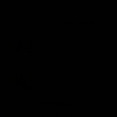
Todas tus compras están protegidas por
Mercado Pago
y
PayPal
.
COMPRADOS JUNTOS HABITUALMENTE
4 x Silla de Comedor Wishbone Réplica Natural
$ 2,990.00 c/u
Subtotal:
$ 11,960.00
+
Mesa de Comedor Redonda Nórdica - 5 Pax
$ 6,590.00
Precio total:
$18,550.00
Agregar combo al carrito