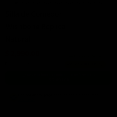
Silla de Comedor
Wishbone Réplica
Natural
$ 2,990.00
3 meses de $
996.67
Precio original:
$ 6,990.00
Ahorras:
$ 4,000.00
(58%)
10% Adicional Pagando Por Transferencia →
$ 2,691.00
Compra ahora, paga después
con Mercado Pago.
Saber más