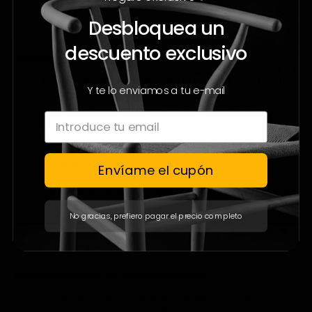
Desbloquea un
descuento exclusivo
Políticas de Envío:
Envío gratis a todo México en la mayoría de nuestros
Y te lo enviamos a tu e-mail
productos.
No aplica envío gratis para Salas y Sillones.
El tiempo de entrega mostrado es informativo, éste
puede variar según la colonia o municipio.
Todas las entregas se realizan en planta baja y en pie
de calle.
Envíame el cupón
Si tu dirección está en una Zona Extendida, la
paquetería cobra una cuota adicional por entrega. Te
llamaremos para cotizar el monto antes de enviar tu
No gracias, prefiero pagar el precio completo
pedido.
Para leer las políticas completas haz clic
aquí.
Devoluciones y Cancelaciones:
Si has comprado y cambiado de opinión, puedes
realizar la devolución dentro de las primeras 24 horas