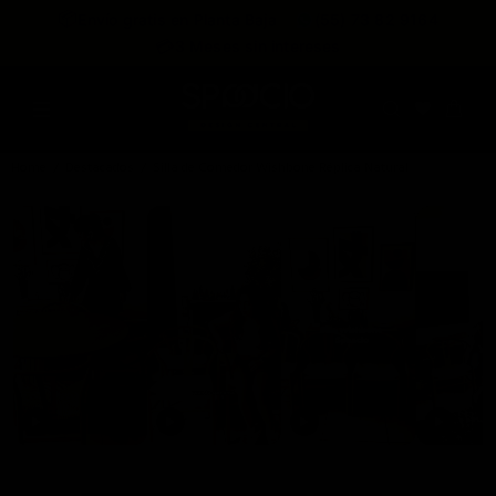
expira en
📦
Envío gratis en Planta Baja
(55) 73 82 9164
:
:
:
--
--
--
--
💳
3 Meses sin intereses
DÍAS
HRS
MINS
SEGS
Home
Destacados
Silla de Comedor Wishbone Réplica Natural