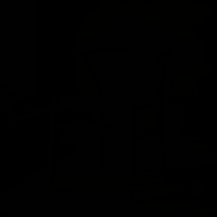
🔥 Envío Express 📦
1 / 24
📦
Entrega de 3 a 5 días hábiles