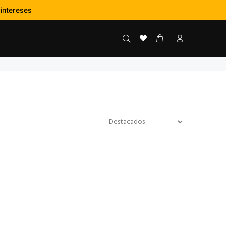
:
-
--
intereses
NS
SEGS