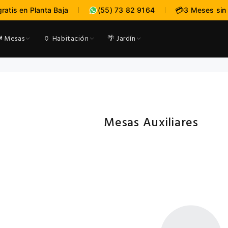
:
:
--
--
-
💳
gratis en Planta Baja
(55) 73 82 9164
3 Meses sin 
expira en
DÍAS
HRS
MI
️ Mesas
🏺 Habitación
🌴 Jardín
Mesas Auxiliares