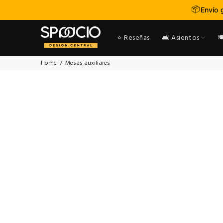
📦
Envío 
⭐ Reseñas
🛋️ Asientos

Home
Mesas auxiliares