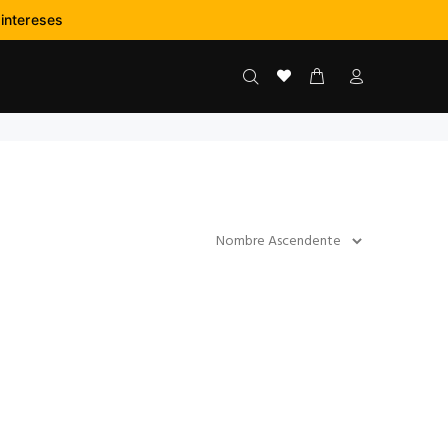
:
-
--
intereses
NS
SEGS