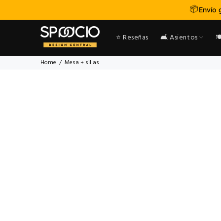
📦
Envío 
⭐ Reseñas
🛋️ Asientos

Home
Mesa + sillas