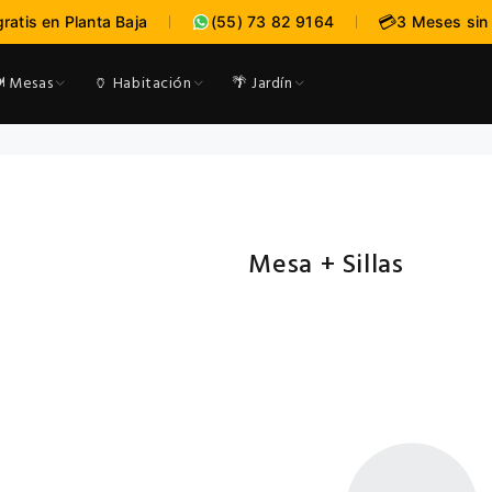
:
:
--
--
-
💳
gratis en Planta Baja
(55) 73 82 9164
3 Meses sin 
expira en
DÍAS
HRS
MI
️ Mesas
🏺 Habitación
🌴 Jardín
Mesa + Sillas