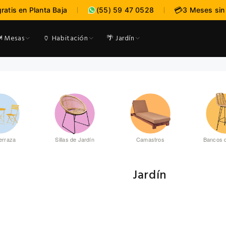
:
:
--
--
-
💳
gratis en Planta Baja
(55) 59 47 0528
3 Meses sin
expira en
DÍAS
HRS
MI
️ Mesas
🏺 Habitación
🌴 Jardín
erraza
Sillas de Jardín
Camastros
Bancos d
Jardín