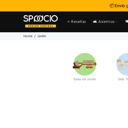
📦
Envío 
⭐ Reseñas
🛋️ Asientos

Home
Jardín
Salas de Jardín
Sets T