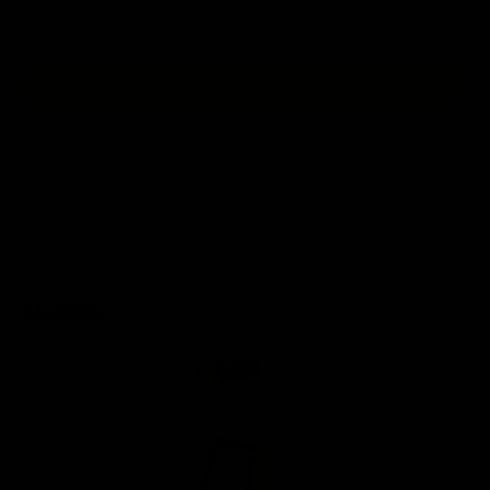
AGREGAR AL CARRITO
Todas tus compras están protegidas por
Mercado Pago
y
PayPal
.
Medidas