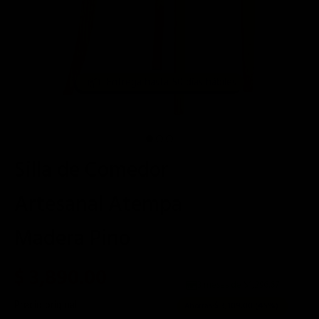
📦
Entrega hasta 50 días hábiles
Silla de Comedor
Artesanal Atempa
Madera Pino
$ 3,890.00
3 meses de $
1,296.67
Precio original:
$ 6,999.00
Ahorras:
$ 3,109.00
(45%)