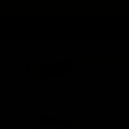
expira en
📦
Envío gratis en Planta Baja
(55) 59 47 0528
:
:
:
--
--
--
--
💳
3 Meses sin intereses
DÍAS
HRS
MINS
SEGS
Home
Diseño Mexicano
Silla de Comedor Artesanal Atempa Madera Pino
🪵 Pieza Artesanal 🪓
1 / 3