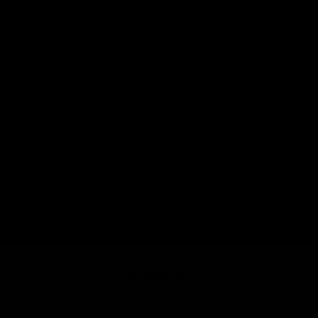
(55) 59 47 0528
INFORMACIÓN
AYUDA AL CLIENTE
SIGUENOS
© SPAACIO Design Central 2025. Todos los derechos