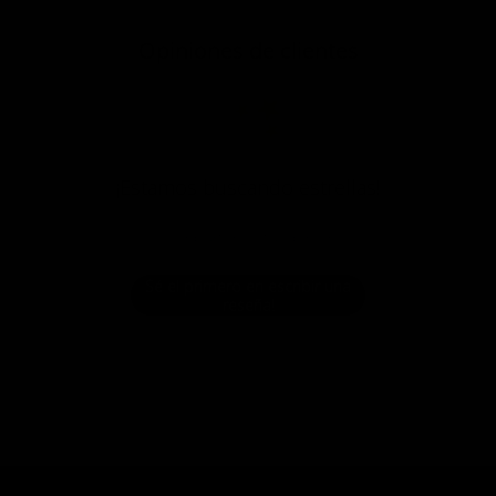
Opiniones de clientes
¡Estamos buscando estrellas!
Compártenos tu opinión
Sé el primero en escribir una
reseña!