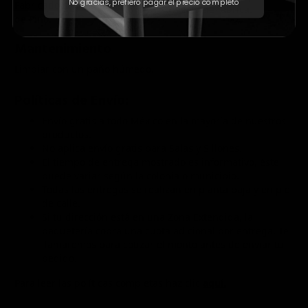
No gracias, prefiero pagar el precio completo
Fabricado con Madera Maciza
defecto de fábrica.
de Pino.
Mantenimiento
Limpiar con un paño húmedo.
Políticas de Envío:
Envío gratis a todo México en la mayoría de nuestros
productos.
No aplica envío gratis para Salas y Sillones.
El tiempo de entrega mostrado es informativo, éste
puede variar según la colonia o municipio.
Todas las entregas se realizan en planta baja y en pie
de calle.
Si tu dirección está en una Zona Extendida, la
paquetería cobra una cuota adicional por entrega. Te
llamaremos para cotizar el monto antes de enviar tu
pedido.
Para leer las políticas completas haz clic
aquí.