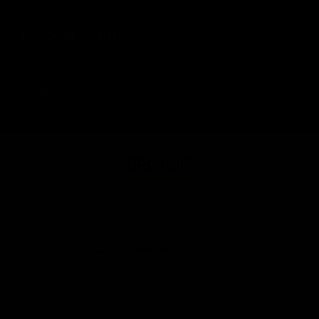
AYUDA AL CLIENTE
SIGUENOS
© SPAACIO Design Central 2025. Todos los derechos
reservados
VOLVER ARRIBA