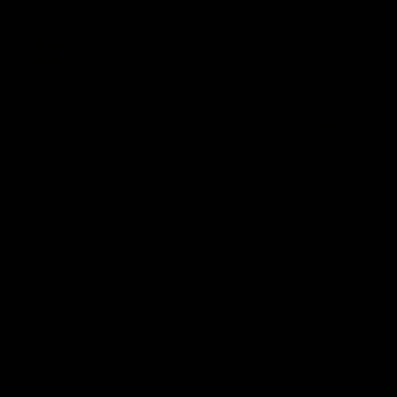
Compra ahora, paga después
con Mercado Pago.
Saber más
Preparación
Recibe
Compra Hoy
10 Agosto -
19 Agosto -
7 Agosto
18 Agosto
21 Agosto*
*Aplica en 📍CDMX 🤠MTY 🌮GDL ⛰️QRO
🚨 Se genera Costo de Reparto en Zonas Extendidas 🚨
Consulta por Código Postal