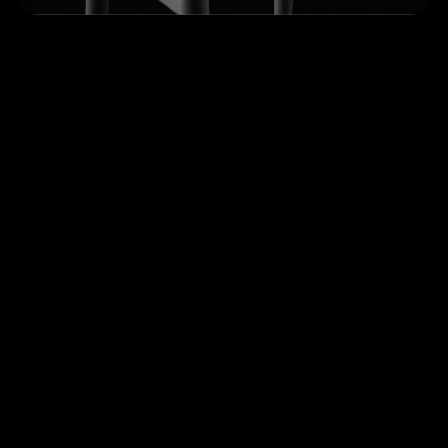
Envío gratis a todo México en la mayoría de nuestros
productos.
No aplica envío gratis para Salas y Sillones.
El tiempo de entrega mostrado es informativo, éste
puede variar según la colonia o municipio.
Todas las entregas se realizan en planta baja y en pie
de calle.
Si tu dirección está en una Zona Extendida, la
paquetería cobra una cuota adicional por entrega. Te
llamaremos para cotizar el monto antes de enviar tu
pedido.
Para leer las políticas completas haz clic
aquí.
Devoluciones y Cancelaciones:
Si has comprado y cambiado de opinión, puedes
realizar la devolución dentro de las primeras 24 horas
posteriores a la fecha de entrega.
El artículo debe estar sin usar y en las mismas
condiciones en que lo recibiste. También debe estar
en su embalaje original.