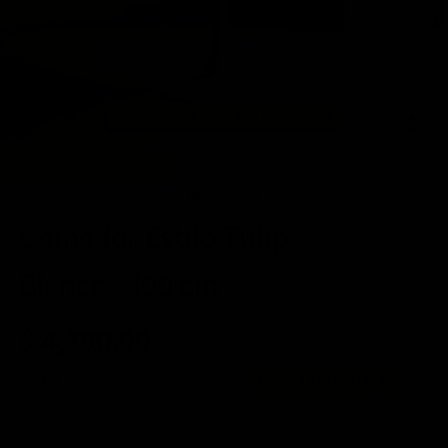
Entrega de 8 a 10 días hábiles
📦
Comedor Estilo Tulip -
Blanco - 100 cm
$ 4,390.00
3 meses de $
1,463.33
Precio original:
$ 7,999.00
Ahorras:
$ 3,609.00
(46%)
10% Adicional Pagando Por Transferencia →
$ 3,951.00