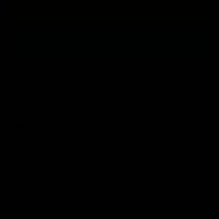
AGREGAR AL CARRITO
COMPRAR AHORA
Todas tus compras están protegidas por
Mercado Pago
y
PayPal
.
Medidas