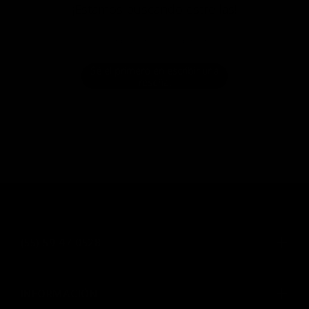
¡Estamos buscando estrellas!
Compártenos tu opinión
Sé el primero en escribir una
reseña!
(55) 59 47 0528
INFORMACIÓN