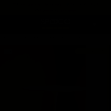
expira en
📦
Envío gratis en Planta Baja
(55) 59 47 0528
:
:
:
--
--
--
--
💳
3 Meses sin intereses
DÍAS
HRS
MINS
SEGS
Home
Mesas de Comedor
Comedor Estilo Tulip - Blanco - 100 cm
✈️ Envío Express 📦
1 / 5