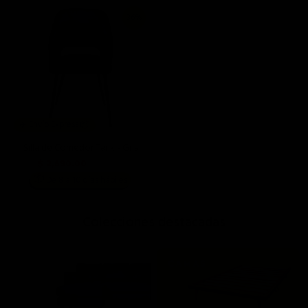
36%
✈️ Envío Express 📦
Silla de Comedor Tarik - Gris
$ 2,690.00
$ 4,190.00
📦
De 8 a 10 días hábiles
;
Colecciones destacadas