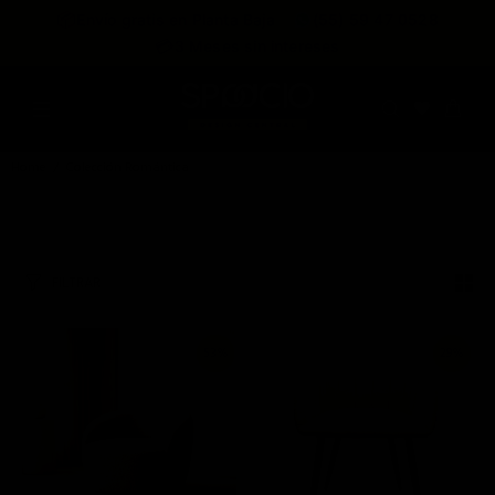
expira en
📦
Envío gratis en Planta Baja
(55) 59 47 0528
:
:
:
--
--
--
--
💳
3 Meses sin intereses
DÍAS
HRS
MINS
SEGS
Home
Colección Romántica
FILTRAR
53%
29%