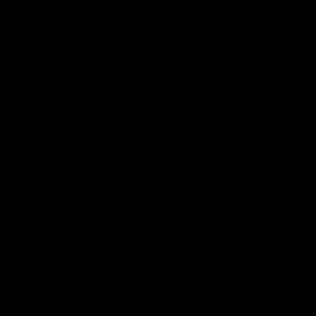
📦
Hasta 20 días hábiles
59%
55%
Taburete Buró con
Sillón Giratorio Tapizado en
Almacenamiento Cubierta de
Tela Delice
MDF Bruma
$ 9,965.90
$ 21,990.00
$ 2,460.90
📦
$ 5,999.00
Hasta 20 días hábiles
📦
Hasta 20 días hábiles
56%
29%