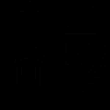
✈️ Envío Express 📦
Sillón Tapizado en Tela Sora
Silla de Comedor Tapizada
Hamburgo Beige
$ 10,440.90
$ 21,999.00
$ 2,990.00
📦
Hasta 20 días hábiles
$ 4,190.00
📦
De 8 a 10 días hábiles
36%
53%
✈️ Envío Express 📦
Silla de Comedor Telmo - Cafe
Sillón Giratorio Tapizado en
Tela Liam
$ 2,690.00
$ 4,190.00
$ 9,015.90
📦
De 8 a 10 días hábiles
$ 18,999.00