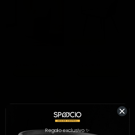
✈️ Envío Express 📦
Sillón Giratorio Tapizado en
Silla de Comedor Tapizada
Tela Pout
Hamburgo Gris
$ 6,640.90
$ 2,990.00
$ 14,990.00
$ 4,190.00
📦
📦
Hasta 20 días hábiles
De 8 a 10 días hábiles
41%
41%
Regalo exclusivo ✨