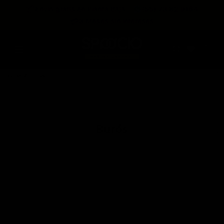
expira en
📦
Envío gratis en Planta Baja
(55) 73 82 9164
:
:
:
--
--
--
--
💳
3 Meses sin intereses
DÍAS
HRS
MINS
SEGS
Home
Burós
Burós