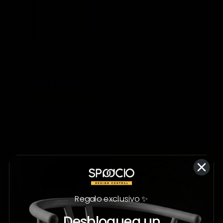
Silla Estilo The Chair - Natural
Tejido Natural
$ 5,595.90
$ 9,990.00
📦
De 8 a 10 días hábiles
;
Colecciones destacadas
Regalo exclusivo ✨
Desbloquea un