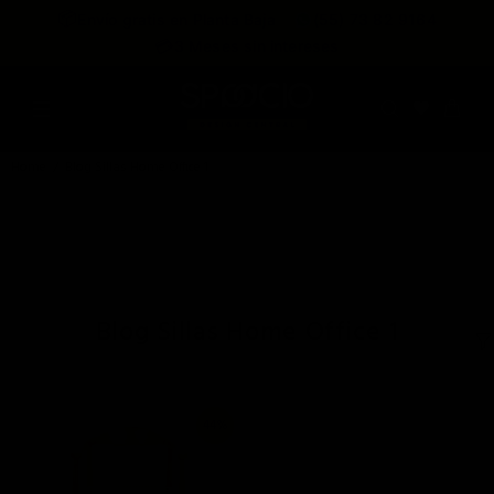
expira en
📦
Envío gratis en Planta Baja
(55) 73 82 9164
:
:
:
--
--
--
--
💳
3 Meses sin intereses
DÍAS
HRS
MINS
SEGS
Home
Blog Sillas Home Office 1
Blog Sillas Home Office 1
44%