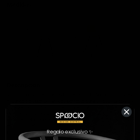
Medidas
Descripción
Si lo que buscas es dar un toque chic a tu Spaacio entonces
el banco de exterior Tarik es perfecto para ti, cuenta con un
encantador diseño de respaldo y asiento tejidos que lucirán
increíbles en cualquier sitio que lo coloques, además su
base de metal te brindara firmeza y seguridad. ¡No dudes
en adquirirlo!
Regalo exclusivo ✨
L
lega desarmado, Incluye instructivo para armarl
o
.