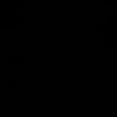
📦
Entrega de 8 a 10 días hábiles
Agotado
Banco de Exterior Tarik
Ratán Sintético
$ 3,590.00
3 meses de $
1,196.67
Precio original:
$ 4,999.00
Ahorras:
$ 1,409.00
(29%)