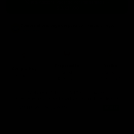
10% Adicional Pagando Por Transferencia →
$ 3,231.00
Compra ahora, paga después
con Mercado Pago.
Saber más
Preparación
Recibe
Compra Hoy
10 Agosto -
19 Agosto -
8 Agosto
18 Agosto
21 Agosto*
*Aplica en 📍CDMX 🤠MTY 🌮GDL ⛰️QRO
🚨 Se genera Costo de Reparto en Zonas Extendidas 🚨
Consulta por Código Postal