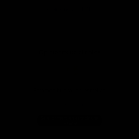
P&R
Opiniones
Opiniones de clientes
¡Estamos buscando estrellas!
Compártenos tu opinión
Sé el primero en escribir una
reseña!