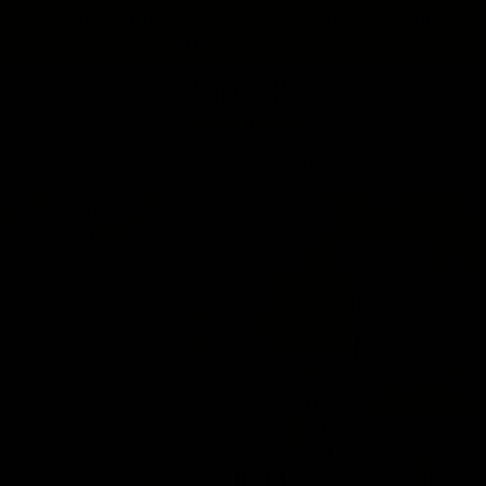
expira en
📦
Envío gratis en Planta Baja
(55) 59 47 0528
:
:
:
--
--
--
--
💳
3 Meses sin intereses
DÍAS
HRS
MINS
SEGS
Home
Bancos de Jardín
Banco de Exterior Tarik Ratán Sintético
✈️ Envío Express 📦
1 / 9