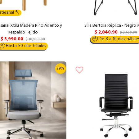
rtesanal 🪓
tesanal Xtilu Madera Pino Asiento y
Silla Bertoia Réplica - Negro
$ 2,840.90
Respaldo Tejido
$ 3,490.00
$ 5,990.00
📦
De 8 a 10 días hábile
$ 10,999.00
📦
Hasta 50 días hábiles
29%