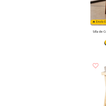
🔥 Envío 
Silla de