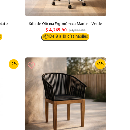
 Mate
Silla de Oficina Ergonómica Mantis - Verde
$ 4,265.90
$ 4,990.00
s
📦
De 8 a 10 días hábiles
12%
43%