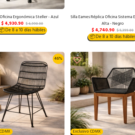
 Oficina Ergonómica Steller - Azul
Silla Eames Réplica Oficina Sistema
$ 4,930.90
Alta - Negro
$ 6,990.00
$ 4,740.90
📦
De 8 a 10 días hábiles
$ 5,399.00
📦
De 8 a 10 días hábile
46%
o CDMX
Exclusivo CDMX