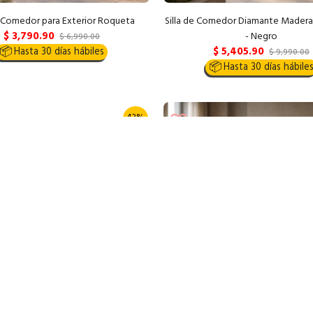
e Comedor para Exterior Roqueta
Silla de Comedor Diamante Madera
$ 3,790.90
- Negro
$ 6,990.00
$ 5,405.90
📦
Hasta 30 días hábiles
$ 9,990.00
📦
Hasta 30 días hábile
43%
rtesanal 🪓
🔥 Envío Express 📦