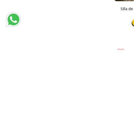
Silla d
🪵 Pieza A