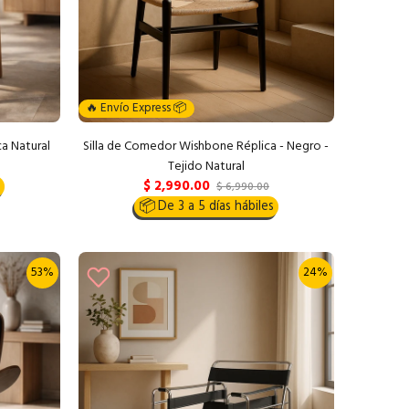
🔥 Envío Express 📦
a Natural
Silla de Comedor Wishbone Réplica - Negro -
Tejido Natural
$ 2,990.00
$ 6,990.00
📦
De 3 a 5 días hábiles
53%
24%