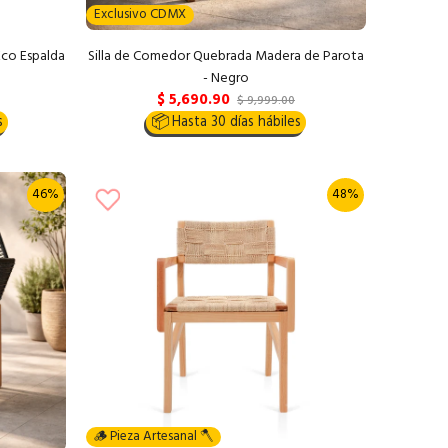
Exclusivo CDMX
 Eco Espalda
Silla de Comedor Quebrada Madera de Parota
- Negro
$ 5,690.90
$ 9,999.00
s
📦
Hasta 30 días hábiles
46%
48%
🪵 Pieza Artesanal 🪓