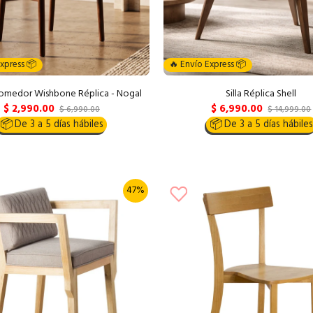
Express 📦
🔥 Envío Express 📦
 Comedor Wishbone Réplica - Nogal
Silla Réplica Shell
$ 2,990.00
$ 6,990.00
$ 6,990.00
$ 14,999.00
📦
De 3 a 5 días hábiles
📦
De 3 a 5 días hábiles
47%