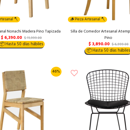
rtesanal 🪓
🪵 Pieza Artesanal 🪓
esanal Nonachi Madera Pino Tapizada
Silla de Comedor Artesanal Atem
$ 6,390.00
Pino
$ 11,999.00
$ 3,890.00
📦
Hasta 50 días hábiles
$ 6,999.00
📦
Hasta 50 días hábile
46%