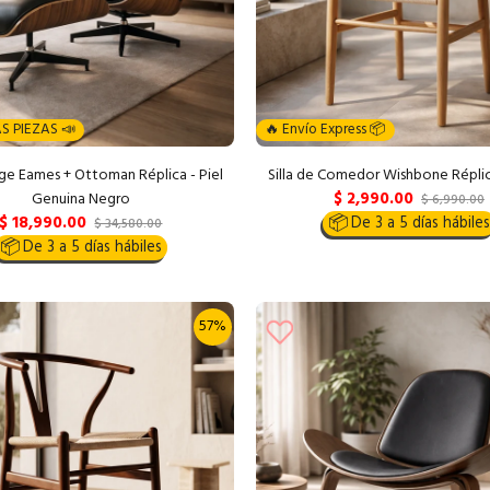
S PIEZAS 📣
🔥 Envío Express 📦
nge Eames + Ottoman Réplica - Piel
Silla de Comedor Wishbone Réplic
$ 2,990.00
Genuina Negro
$ 6,990.00
$ 18,990.00
📦
De 3 a 5 días hábiles
$ 34,580.00
📦
De 3 a 5 días hábiles
57%