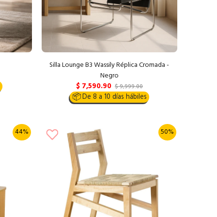
Silla Lounge B3 Wassily Réplica Cromada -
Negro
$ 7,590.90
$ 9,999.00
📦
De 8 a 10 días hábiles
44%
50%