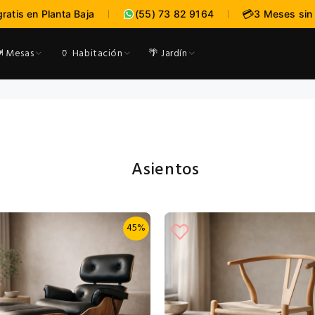
:
:
--
--
-
💳
gratis en Planta Baja
(55) 73 82 9164
3 Meses sin 
expira en
DÍAS
HRS
MI
️ Mesas
🏺 Habitación
🌴 Jardín
Asientos
45%