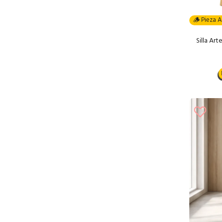
🪵 Pieza A
Silla Ar