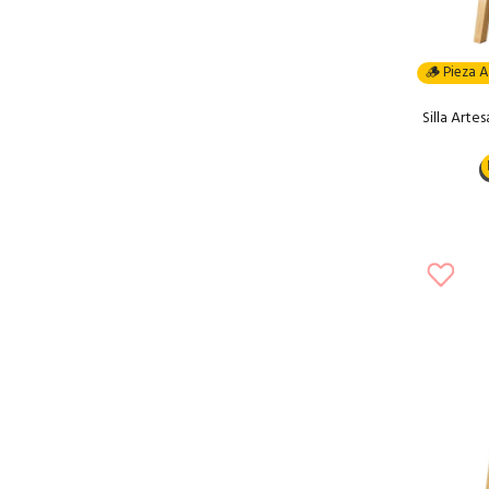
🪵 Pieza A
Silla Art