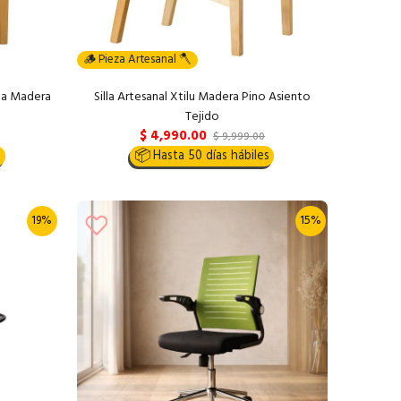
🪵 Pieza Artesanal 🪓
pa Madera
Silla Artesanal Xtilu Madera Pino Asiento
Tejido
$ 4,990.00
$ 9,999.00
s
📦
Hasta 50 días hábiles
19%
15%