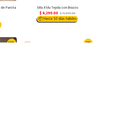
 de Parota
Silla Xtilu Tejida con Brazos
$ 6,290.00
$ 11,999.00
📦
Hasta 50 días hábiles
s
58%
29%