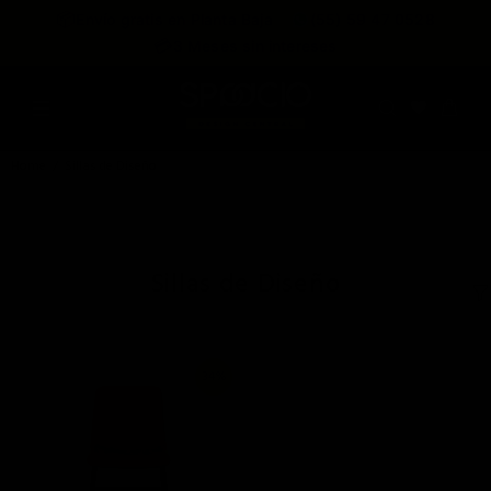
expira en
📦
Envío gratis en Planta Baja
(55) 59 47 0528
:
:
:
--
--
--
--
💳
3 Meses sin intereses
DÍAS
HRS
MINS
SEGS
Home
Sillas de Diseño
Sillas de Diseño
34%