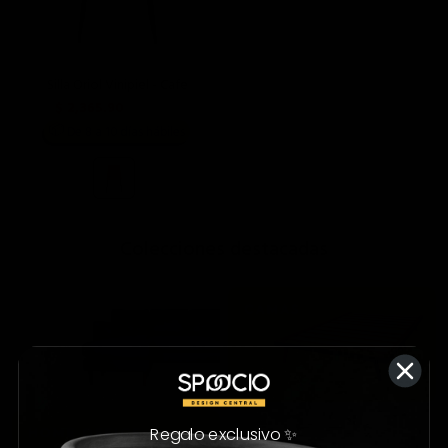
Silla Oriol Vinipiel - Cafe
$ 2,365.90
$ 3,590.00
📦
De 8 a 10 días hábiles
;
Colecciones destacadas
Regalo exclusivo ✨