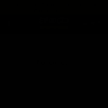
expira en
📦
Envío gratis en Planta Baja
(55) 73 82 9164
:
:
:
--
--
--
--
💳
3 Meses sin intereses
DÍAS
HRS
MINS
SEGS
Home
NOVEDADES
NOVEDADES