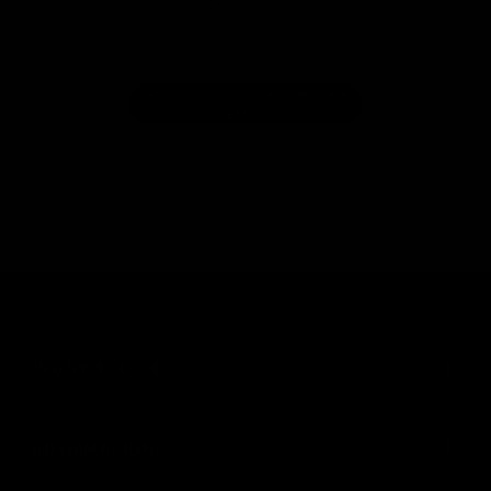
Compártenos tu opinión
Sé el primero en escribir una
reseña!
(55) 59 47 0528
INFORMACIÓN