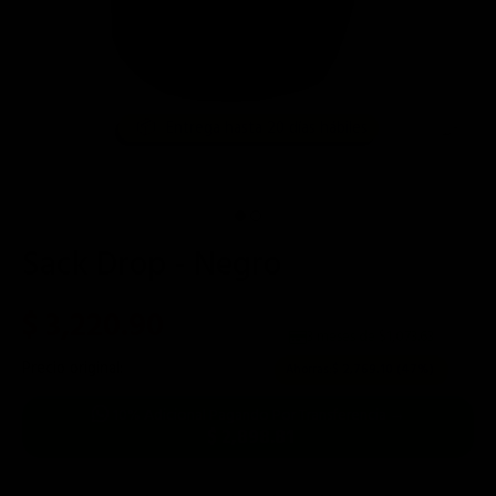
Entrega hasta 20 días hábiles
📦
Sack Drop - Negro
$ 3,220.90
3 meses de $
1,073.63
Precio original:
$ 5,990.00
Ahorras:
$ 2,769.10
(47%)
10% Adicional Pagando Por Transferencia →
$ 2,898.81