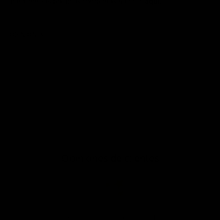
Para leer las políticas completas haz clic
aquí.
OPINIONES
P&R
Opiniones
Opiniones de clientes
¡Estamos buscando estrellas!