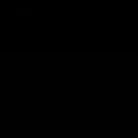
AYUDA AL CLIENTE
SIGUENOS
© SPAACIO Design Central 2025. Todos los derechos
reservados
VOLVER ARRIBA