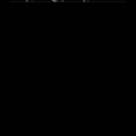
Envío gratis a todo México en la mayoría de nuestros
productos.
No aplica envío gratis para Salas y Sillones.
El tiempo de entrega mostrado es informativo, éste
puede variar según la colonia o municipio.
Todas las entregas se realizan en planta baja y en pie
de calle.
Si tu dirección está en una Zona Extendida, la
paquetería cobra una cuota adicional por entrega. Te
llamaremos para cotizar el monto antes de enviar tu
pedido.
Para leer las políticas completas haz clic
aquí.
Devoluciones y Cancelaciones:
Si has comprado y cambiado de opinión, puedes
realizar la devolución dentro de las primeras 24 horas
posteriores a la fecha de entrega.
El artículo debe estar sin usar y en las mismas
condiciones en que lo recibiste. También debe estar
en su embalaje original.