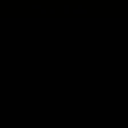
expira en
📦
Envío gratis en Planta Baja
(55) 59 47 0528
:
:
:
--
--
--
--
💳
3 Meses sin intereses
DÍAS
HRS
MINS
SEGS
Home
Destacados
Sack Drop - Negro
1 / 2