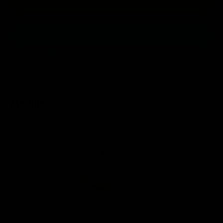
AGREGAR AL CARRITO
COMPRAR AHORA
Todas tus compras están protegidas por
Mercado Pago
y
PayPal
.
Medidas