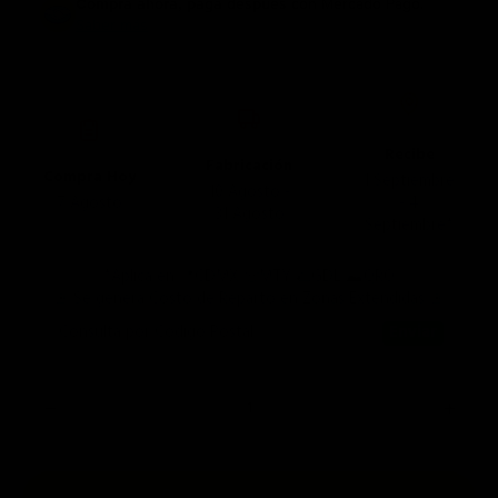
Compra ahora, paga después
con Mercado Pago.
Saber más
Recibe
Fabricación
Compra Hoy
1 Septiembre
10 Agosto -
7 Agosto
- 4
31 Agosto
Septiembre*
*Aplica en 📍CDMX 🤠MTY 🌮GDL ⛰️QRO
🚨 Se genera Costo de Reparto en Zonas Extendidas 🚨
Consulta por Código Postal