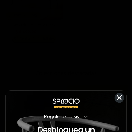
✈️ Envío Express 📦
Mesa de Comedor Lucco
$ 6,690.00
$ 11,990.00
📦
De 8 a 10 días hábiles
;
Colecciones destacadas
Regalo exclusivo ✨
Desbloquea un