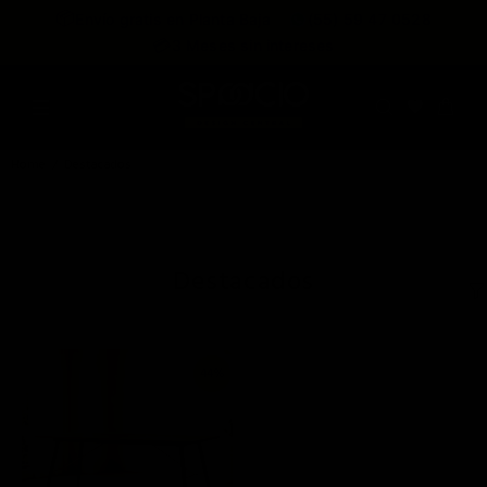
expira en
📦
Envío gratis en Planta Baja
(55) 59 47 0528
:
:
:
--
--
--
--
💳
3 Meses sin intereses
DÍAS
HRS
MINS
SEGS
Home
Destacados
Destacados
44%