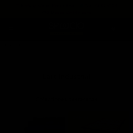
expira en
📦
Envío gratis en Planta Baja
(55) 73 82 9164
:
:
:
--
--
--
--
💳
3 Meses sin intereses
DÍAS
HRS
MINS
SEGS
Home
Loft Industrial
Loft Industrial
;
Colecciones destacadas