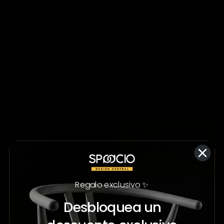
VACÍO
No hay productos que coincidan con la selección.
;
Colecciones destacadas
Regalo exclusivo ✨
Desbloquea un