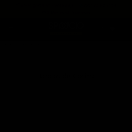
expira en
📦
Envío gratis en Planta Baja
(55) 73 82 9164
:
:
:
--
--
--
--
💳
3 Meses sin intereses
DÍAS
HRS
MINS
SEGS
Home
Bancos de Cocina
Bancos de Cocina