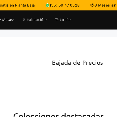
:
:
--
--
-
💳
gratis en Planta Baja
(55) 59 47 0528
3 Meses sin
expira en
DÍAS
HRS
MI
️ Mesas
🏺 Habitación
🌴 Jardín
Bajada de Precios