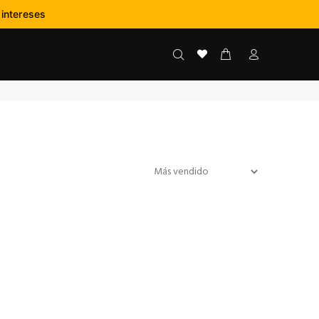
:
-
--
 intereses
NS
SEGS